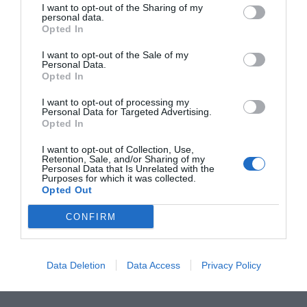
I want to opt-out of the Sharing of my
digitales esenciales como Cl@ve PIN, Mi Carpeta
personal data.
Opted In
Ciudadana, la app miDGT o los servicios de cita previa
sanitaria, facilitando así la realización de gestiones
I want to opt-out of the Sale of my
Personal Data.
cotidianas desde el móvil u otros dispositivos.
Opted In
I want to opt-out of processing my
Cursos durante todo el mes
Personal Data for Targeted Advertising.
Opted In
El programa está formado por cuatro cursos
independientes, cada uno con una duración de cuatro
I want to opt-out of Collection, Use,
Retention, Sale, and/or Sharing of my
días (12 horas en total), que combinan formación
Personal Data that Is Unrelated with the
Purposes for which it was collected.
teórica y tutorías personalizadas. Al finalizar, los
Opted Out
asistentes obtienen una acreditación oficial.
CONFIRM
Data Deletion
Data Access
Privacy Policy