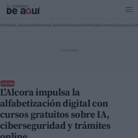
Ir al contenido principal
Portada
Comunitat
Valencia
Castellón
Alicante
Política
Economía
Sucesos
Cul
LA PLANA
L'Alcora impulsa la
alfabetización digital con
cursos gratuitos sobre IA,
ciberseguridad y trámites
online