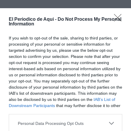
El Periodico de Aqui -
Do Not Process My Personal
Information
If you wish to opt-out of the sale, sharing to third parties, or
processing of your personal or sensitive information for
targeted advertising by us, please use the below opt-out
section to confirm your selection. Please note that after your
opt-out request is processed you may continue seeing
interest-based ads based on personal information utilized by
us or personal information disclosed to third parties prior to
your opt-out. You may separately opt-out of the further
disclosure of your personal information by third parties on the
IAB’s list of downstream participants. This information may
also be disclosed by us to third parties on the
IAB’s List of
De hecho, debido al éxito de la primera convocatoria
Downstream Participants
that may further disclose it to other
celebrada en mayo, el consistorio ha puesto en
third parties.
marcha una segunda edición de este taller. En él, los
Personal Data Processing Opt Outs
participantes aprenden a manejar herramientas