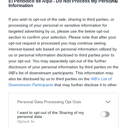
El Periodico de Aqui -
Do Not Process My Personal
Information
flamenco contemporáneo
y referente de la fusión
musical, que encabezará una programación pensada
If you wish to opt-out of the sale, sharing to third parties, or
para todos los públicos.
processing of your personal or sensitive information for
targeted advertising by us, please use the below opt-out
Desde la Concejalía de Turismo, se ha diseñado una
section to confirm your selection. Please note that after your
propuesta que combina espectáculos musicales,
opt-out request is processed you may continue seeing
interest-based ads based on personal information utilized by
actividades familiares y tradiciones, reforzando el
us or personal information disclosed to third parties prior to
posicionamiento de Benicàssim como destino cultural
your opt-out. You may separately opt-out of the further
de calidad.
disclosure of your personal information by third parties on the
IAB’s list of downstream participants. This information may
also be disclosed by us to third parties on the
IAB’s List of
Downstream Participants
that may further disclose it to other
third parties.
Personal Data Processing Opt Outs
I want to opt-out of the Sharing of my
personal data.
Opted In