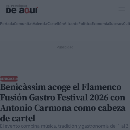
Ir al contenido principal
Portada
Comunitat
Valencia
Castellón
Alicante
Política
Economía
Sucesos
Cul
BENICÀSSIM
Benicàssim acoge el Flamenco
Fusión Gastro Festival 2026 con
Antonio Carmona como cabeza
de cartel
El evento combina música, tradición y gastronomía del 1 al 3