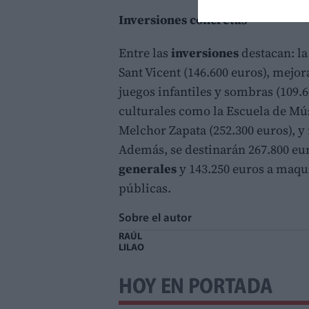
Inversiones concretas
Entre las
inversiones
destacan: la
Sant Vicent (146.600 euros), mejo
juegos infantiles y sombras (109.
culturales como la Escuela de Mús
Melchor Zapata (252.300 euros), y 
Además, se destinarán 267.800 eur
generales
y 143.250 euros a maqu
públicas.
Sobre el autor
RAÚL
LILAO
HOY EN PORTADA