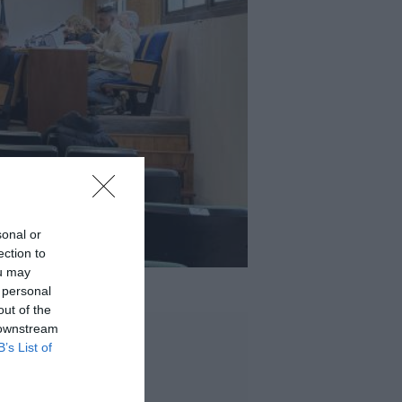
sonal or
ection to
ou may
 personal
out of the
 downstream
B’s List of