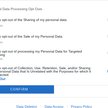
ha aprobado la incorporación de remanentes
upuesto de 2026, con el objetivo de impulsar
l Data Processing Opt Outs
turas
municipales y mejorar los
servicios
o opt-out of the Sharing of my personal data.
nos y visitantes.
In
do del grupo municipal Popular, VOX,
o opt-out of the Sale of my Personal Data.
 del concejal no adscrito. La alcaldesa,
In
s cuentas saneadas permiten realizar
to opt-out of processing my Personal Data for Targeted
ad de vida
cotidiana de la ciudadanía.
ing.
In
o opt-out of Collection, Use, Retention, Sale, and/or Sharing
ersonal Data that Is Unrelated with the Purposes for which it
lected.
n la renovación de
instalaciones deportivas
,
Out
vos y culturales, así como mejoras en playas,
dadana. El concejal de Hacienda, Arturo
CONFIRM
nes refuerzan los
servicios públicos
de las instalaciones durante todo el año.
Data Deletion
Data Access
Privacy Policy