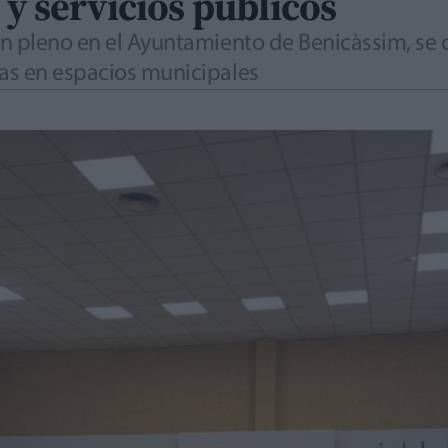
 y servicios públicos
n pleno en el Ayuntamiento de Benicàssim, se c
as en espacios municipales