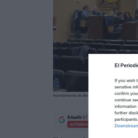
El Periodi
If you wish 
sensitive in
confirm you
Ayuntamiento de Benicàssim. / EPDA
continue se
information 
further disc
Añadir
El Periodico de Aquí
como 
participants
ACTIVAR AHORA
Downstream 