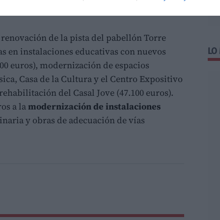
 renovación de la pista del pabellón Torre
ras en instalaciones educativas con nuevos
LO
600 euros), modernización de espacios
ica, Casa de la Cultura y el Centro Expositivo
rehabilitación del Casal Jove (47.100 euros).
os a la
modernización de instalaciones
inaria y obras de adecuación de vías