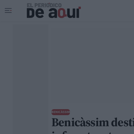
Ir al contenido principal
BENICÀSSIM
Benicàssim dest