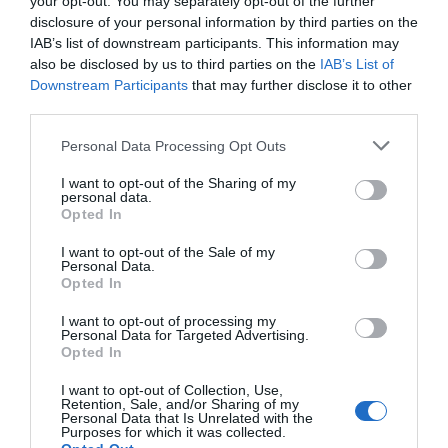
your opt-out. You may separately opt-out of the further
disclosure of your personal information by third parties on the
del Gobierno en Castellón, Antonia García Valls, y la
IAB’s list of downstream participants. This information may
alcaldesa de Benicàssim, Susana Marqués. En el
also be disclosed by us to third parties on the
IAB’s List of
encuentro han participado representantes de las
Downstream Participants
that may further disclose it to other
third parties.
fuerzas y cuerpos de seguridad del Estado, efectivos
de la Generalitat, Policía Local, el Consorcio
Personal Data Processing Opt Outs
Provincial de Bomberos y miembros de la
I want to opt-out of the Sharing of my
organización del festival.
personal data.
Opted In
Tanto García Valls como Marqués han subrayado la
I want to opt-out of the Sale of my
Personal Data.
importancia de la colaboración institucional,
Opted In
señalando que “la coordinación entre
I want to opt-out of processing my
administraciones es fundamental para afrontar con
Personal Data for Targeted Advertising.
éxito este tipo de eventos multitudinarios”.
Opted In
I want to opt-out of Collection, Use,
Retention, Sale, and/or Sharing of my
Personal Data that Is Unrelated with the
Purposes for which it was collected.