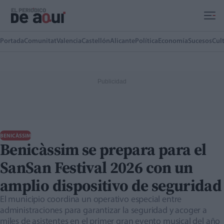
Ir al contenido principal
Portada
Comunitat
Valencia
Castellón
Alicante
Política
Economía
Sucesos
Cul
BENICÀSSIM
Benicàssim se prepara para el
SanSan Festival 2026 con un
amplio dispositivo de seguridad
El municipio coordina un operativo especial entre
administraciones para garantizar la seguridad y acoger a
miles de asistentes en el primer gran evento musical del año