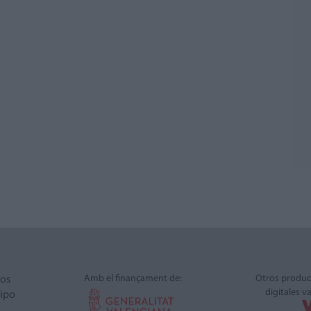
Amb el finançament de:
Otros produc
ros
digitales v
ipo