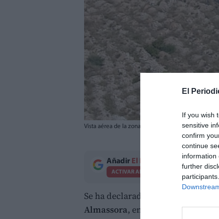
El Periodi
If you wish 
sensitive in
Vista aérea de la zona afectada por el incendio de
confirm you
continue se
information 
Añadir
El Periodico de Aquí
como 
further disc
ACTIVAR AHORA
participants
Downstream 
Se ha declarado un
incendio de v
Almassora
, en la zona del
Parque