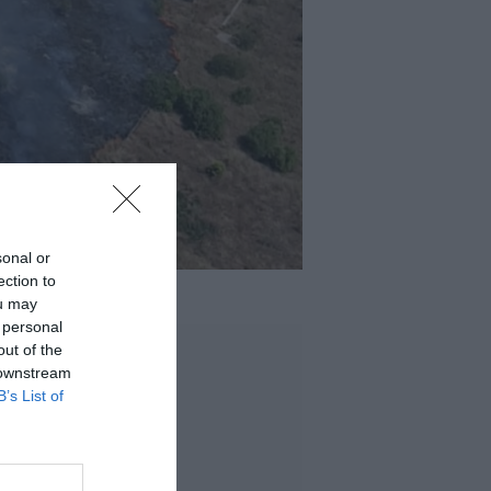
sonal or
ection to
ou may
 personal
out of the
 downstream
B’s List of