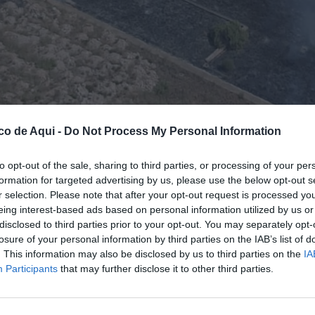
co de Aqui -
Do Not Process My Personal Information
to opt-out of the sale, sharing to third parties, or processing of your per
formation for targeted advertising by us, please use the below opt-out s
 vegetación en Almassora.
r selection. Please note that after your opt-out request is processed y
eing interest-based ads based on personal information utilized by us or
disclosed to third parties prior to your opt-out. You may separately opt-
fuente preferida de Google de forma gratuita.
losure of your personal information by third parties on the IAB’s list of
. This information may also be disclosed by us to third parties on the
IA
Participants
that may further disclose it to other third parties.
egetación
en el término municipal de
 Plana Baixa
, según ha informado el