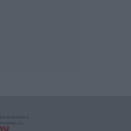
tos de Eventos y
alencianos, S.L.