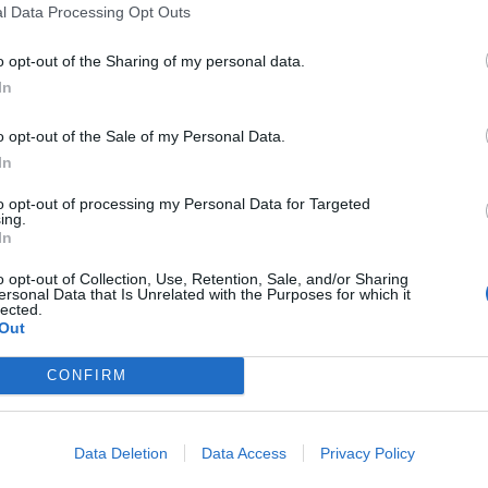
 de Castellón.
l Data Processing Opt Outs
tivo abandonado
junto a la
CV-10
, por lo que
o opt-out of the Sharing of my personal data.
In
extinción desplegado inicialmente.
o opt-out of the Sale of my Personal Data.
 lugar
dos dotaciones del Consorcio de
In
ad de bomberos forestales de la Generalitat
a unidad de mando
del Consorcio de
to opt-out of processing my Personal Data for Targeted
ing.
In
o opt-out of Collection, Use, Retention, Sale, and/or Sharing
o datos oficiales sobre la superficie afectada
ersonal Data that Is Unrelated with the Purposes for which it
lected.
 se ha informado de si el fuego ha afectado a
Out
nas ni si ha sido necesario cortar algún vial.
CONFIRM
r lo que esta información podría
actualizarse
a
les sobre la evolución del incendio y su
Data Deletion
Data Access
Privacy Policy