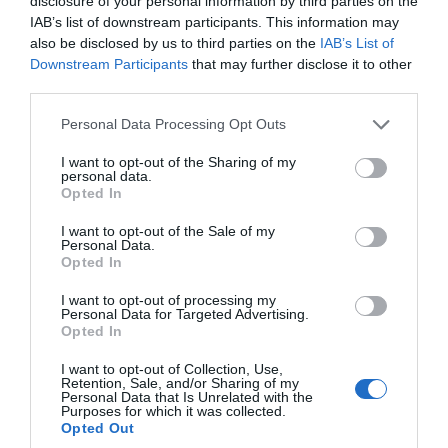
enfront del cementeri municipal, una ubicació que la
disclosure of your personal information by third parties on the
IAB’s list of downstream participants. This information may
normativa urbanística valenciana (TRLOTUP) permet
also be disclosed by us to third parties on the
IAB’s List of
de forma excepcional per la seua idoneïtat funcional i
Downstream Participants
that may further disclose it to other
la seua proximitat a equipaments del cicle funerari.
third parties.
Personal Data Processing Opt Outs
El projecte tècnic presentat als grups municipals
contempla la construcció d'un tanatori-crematori
I want to opt-out of the Sharing of my
personal data.
íntegrament en planta baixa, amb una superfície
Opted In
construïda de 2.653 metres quadrats. L'edifici
I want to opt-out of the Sale of my
disposarà de sales de vetla, sala multicultes, zones
Personal Data.
Opted In
administratives, cafeteria i un forn crematori
dimensionat per a menys de 350 incineracions anuals.
I want to opt-out of processing my
Personal Data for Targeted Advertising.
La inversió estimada per a l'execució de les obres
Opted In
supera el milió d'euros i preveu complir rigorosament
I want to opt-out of Collection, Use,
amb el Decret 228/2018 del Consell sobre el control
Retention, Sale, and/or Sharing of my
Personal Data that Is Unrelated with the
d'emissions a l'atmosfera.
Purposes for which it was collected.
Opted Out