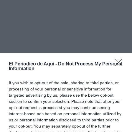
El Periodico de Aqui -
Do Not Process My Personal
Information
La voluntat de l'executiu local és que este projecte, que
pels seus terminis i naturalesa superarà l'àmbit de
If you wish to opt-out of the sale, sharing to third parties, or
processing of your personal or sensitive information for
l'actual legislatura, compte amb el major grau
targeted advertising by us, please use the below opt-out
d'informació possible i aconseguisca un consens sòlid
section to confirm your selection. Please note that after your
entre totes les forces polítiques. El servici es projecta
opt-out request is processed you may continue seeing
interest-based ads based on personal information utilized by
mitjançant una Declaració d'Interés Comunitari (DIC)
us or personal information disclosed to third parties prior to
en una parcel·la de 5.617 metres quadrats situada
your opt-out. You may separately opt-out of the further