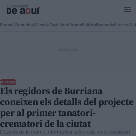
Ir al contenido principal
Portada
Comunitat
Valencia
Castellón
Alicante
Política
Economía
Sucesos
Cul
BURRIANA
Els regidors de Burriana
coneixen els detalls del projecte
per al primer tanatori-
crematori de la ciutat
Després de la reunió informativa celebrada en el consistori,