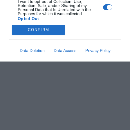
I want to opt-out of Collection, Use,
ocho perjudicados
, con un importe total defraudado
Retention, Sale, and/or Sharing of my
Personal Data that Is Unrelated with the
que asciende a
20.416 euros
.
Purposes for which it was collected.
Opted Out
CONFIRM
Data Deletion
Data Access
Privacy Policy