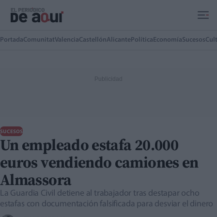
Ir al contenido principal
Portada
Comunitat
Valencia
Castellón
Alicante
Política
Economía
Sucesos
Cul
SUCESOS
Un empleado estafa 20.000
euros vendiendo camiones en
Almassora
La Guardia Civil detiene al trabajador tras destapar ocho
estafas con documentación falsificada para desviar el dinero