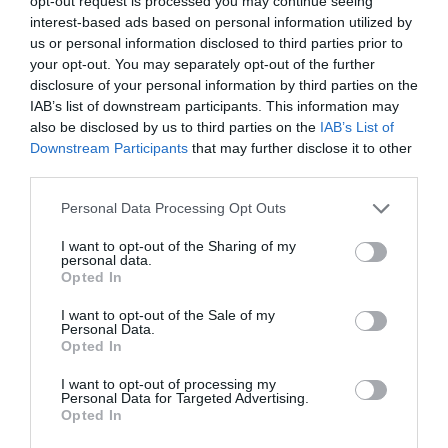
opt-out request is processed you may continue seeing
interest-based ads based on personal information utilized by
Las pesquisas se iniciaron a raíz de la denuncia
us or personal information disclosed to third parties prior to
presentada por el responsable de la citada empresa,
your opt-out. You may separately opt-out of the further
que alertó de irregularidades en varias operaciones de
disclosure of your personal information by third parties on the
IAB’s list of downstream participants. This information may
venta. A partir de ahí, los agentes de la Guardia Civil
also be disclosed by us to third parties on the
IAB’s List of
de Almassora comprobaron que el detenido, que
Downstream Participants
that may further disclose it to other
negociaba directamente con los clientes la venta de
third parties.
los vehículos, presuntamente
alteraba la
Personal Data Processing Opt Outs
documentación
de las operaciones para ocultar el
I want to opt-out of the Sharing of my
importe real de las transacciones.
personal data.
Opted In
Según la investigación, el dinero obtenido de estas
I want to opt-out of the Sale of my
ventas era desviado a
cuentas bancarias bajo su
Personal Data.
Opted In
control
, evitando así que las cantidades quedaran
reflejadas en la contabilidad de la empresa. El avance
I want to opt-out of processing my
Personal Data for Targeted Advertising.
de las diligencias permitió localizar a nuevas víctimas
Opted In
en diferentes puntos del país hasta sumar un total de