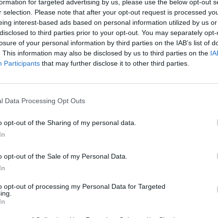
formation for targeted advertising by us, please use the below opt-out s
r selection. Please note that after your opt-out request is processed y
eing interest-based ads based on personal information utilized by us or
disclosed to third parties prior to your opt-out. You may separately opt-
losure of your personal information by third parties on the IAB’s list of
fuente preferida de Google de forma gratuita.
. This information may also be disclosed by us to third parties on the
IA
Participants
that may further disclose it to other third parties.
 año más en Benicàssim los días 2, 3 y 4 de
u edición número 11, el primer gran festival
l Data Processing Opt Outs
tel de lujo que reúne a artistas
onal e internacional.
o opt-out of the Sharing of my personal data.
In
 referente festivalero y como una de las citas
úsica indie y alternativa de nuestro país. Una
o opt-out of the Sale of my Personal Data.
cio a la temporada con una oferta musical
In
càssim, donde además se puede disfrutar de
to opt-out of processing my Personal Data for Targeted
ing.
el inconfundible clima mediterráneo.
In