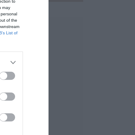
ection to
ou may
 personal
out of the
 downstream
B’s List of