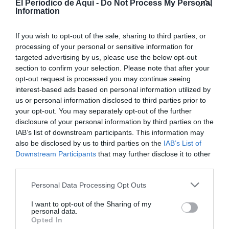
El Periodico de Aqui -
Do Not Process My Personal
en la
atención integral
en un solo acto: “Todo lo que
Information
requiera el paciente va a ser visto el mismo día”.
Participarán especialidades como neurología,
If you wish to opt-out of the sale, sharing to third parties, or
neumología, endocrinología, rehabilitación, terapia
processing of your personal or sensitive information for
targeted advertising by us, please use the below opt-out
ocupacional, psicología clínica y trabajo social.
section to confirm your selection. Please note that after your
opt-out request is processed you may continue seeing
Asimismo, la unidad contará con una
gestora de
interest-based ads based on personal information utilized by
casos
que realizará seguimiento continuo del
us or personal information disclosed to third parties prior to
your opt-out. You may separately opt-out of the further
paciente, tanto en el hospital como en su domicilio,
disclosure of your personal information by third parties on the
con el objetivo de
detectar posibles complicaciones
IAB’s list of downstream participants. This information may
de forma precoz
.
also be disclosed by us to third parties on the
IAB’s List of
Downstream Participants
that may further disclose it to other
third parties.
Personal Data Processing Opt Outs
I want to opt-out of the Sharing of my
personal data.
Opted In