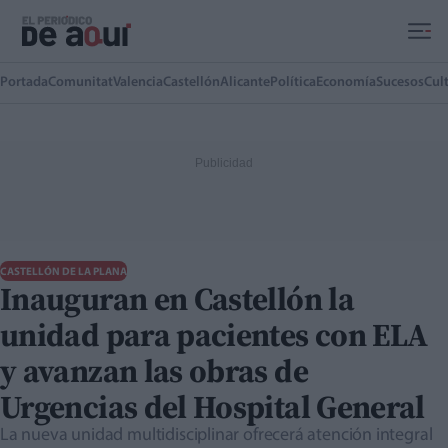
Ir al contenido principal
Portada
Comunitat
Valencia
Castellón
Alicante
Política
Economía
Sucesos
Cul
CASTELLÓN DE LA PLANA
Inauguran en Castellón la
unidad para pacientes con ELA
y avanzan las obras de
Urgencias del Hospital General
La nueva unidad multidisciplinar ofrecerá atención integral