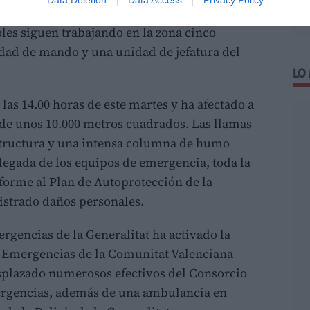
les siguen trabajando en la zona cinco
dad de mando y una unidad de jefatura del
LO
 las 14.00 horas de este martes y ha afectado a
, de unos 10.000 metros cuadrados. Las llamas
structura y una intensa columna de humo
llegada de los equipos de emergencia, toda la
forme al Plan de Autoprotección de la
istrado daños personales.
gencias de la Generalitat ha activado la
de Emergencias de la Comunitat Valenciana
esplazado numerosos efectivos del Consorcio
rgencias, además de una ambulancia en