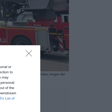
sonal or
ection to
 empresa de tratamiento de almendras. Imagen del
ou may
 personal
out of the
 downstream
B’s List of