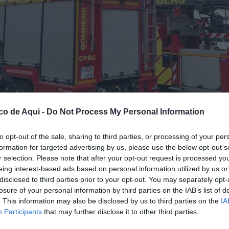
co de Aqui -
Do Not Process My Personal Information
to opt-out of the sale, sharing to third parties, or processing of your per
formation for targeted advertising by us, please use the below opt-out s
rabaja en un incendio industrial en un polígono en La Vall d'Alba que afecta a una
r selection. Please note that after your opt-out request is processed y
eing interest-based ads based on personal information utilized by us or
disclosed to third parties prior to your opt-out. You may separately opt-
losure of your personal information by third parties on the IAB’s list of
fuente preferida de Google de forma gratuita.
. This information may also be disclosed by us to third parties on the
IA
Participants
that may further disclose it to other third parties.