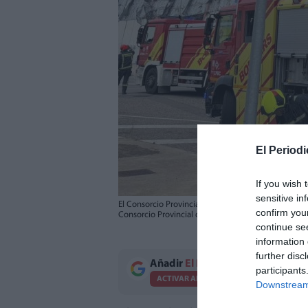
El Periodi
If you wish 
sensitive in
El Consorcio Provincial de Bomberos de Castellón t
confirm you
Consorcio Provincial de Bomberos de Castellón/EFE
continue se
information 
further disc
Añadir
El Periodico de Aquí
como 
participants
ACTIVAR AHORA
Downstream 