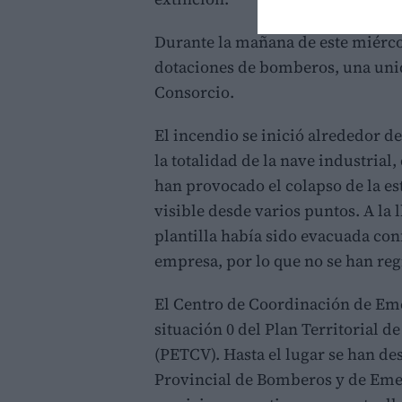
Durante la mañana de este miérco
dotaciones de bomberos, una uni
Consorcio.
El incendio se inició alrededor de
la totalidad de la nave industrial
han provocado el colapso de la e
visible desde varios puntos. A la 
plantilla había sido evacuada con
empresa, por lo que no se han reg
El Centro de Coordinación de Emer
situación 0 del Plan Territorial 
(PETCV). Hasta el lugar se han d
Provincial de Bomberos y de Eme