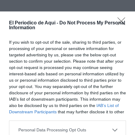
El Periodico de Aqui -
Do Not Process My Personal
Information
If you wish to opt-out of the sale, sharing to third parties, or
processing of your personal or sensitive information for
targeted advertising by us, please use the below opt-out
section to confirm your selection. Please note that after your
opt-out request is processed you may continue seeing
interest-based ads based on personal information utilized by
us or personal information disclosed to third parties prior to
your opt-out. You may separately opt-out of the further
Hasta el lugar se desplazaron una
unidad SAMU
, una
disclosure of your personal information by third parties on the
SVAE, una TNA y dos SVB, que atendieron a los
IAB’s list of downstream participants. This information may
also be disclosed by us to third parties on the
IAB’s List of
heridos
, de entre 24 y 62 años.
Downstream Participants
that may further disclose it to other
third parties.
Los siete
afectados
fueron trasladados al Hospital de
La Plana y al Hospital General de Castellón para
Personal Data Processing Opt Outs