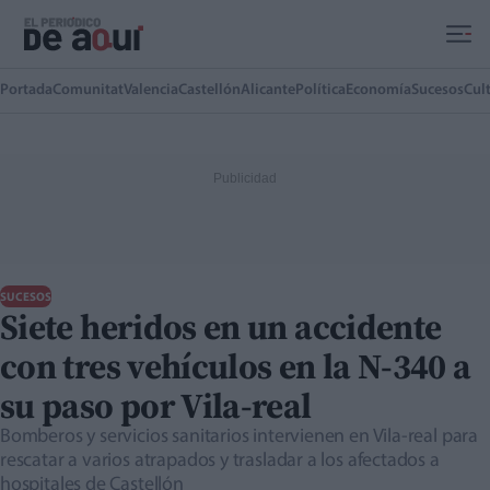
Ir al contenido principal
Portada
Comunitat
Valencia
Castellón
Alicante
Política
Economía
Sucesos
Cul
SUCESOS
Siete heridos en un accidente
con tres vehículos en la N-340 a
su paso por Vila-real
Bomberos y servicios sanitarios intervienen en Vila-real para
rescatar a varios atrapados y trasladar a los afectados a
hospitales de Castellón