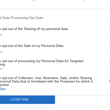
fuente preferida de Google de forma gratuita.
os han sido detenidos como presuntos autores
l Data Processing Opt Outs
 delito de
pertenencia a grupo criminal
, tras
o opt-out of the Sharing of my personal data.
 desarrollada en las localidades
In
ropesa del Mar.
o opt-out of the Sale of my Personal Data.
Plan Turismo Seguro
y arrancó el pasado 22
In
ieran varios avisos por presuntos hechos
to opt-out of processing my Personal Data for Targeted
blaciones, según ha informado este miércoles
ing.
In
o opt-out of Collection, Use, Retention, Sale, and/or Sharing
ersonal Data that Is Unrelated with the Purposes for which it
upuesto
hurto en una zona de afluencia
lected.
Out
 sustracción de un paquete a un repartidor.
, esta vez por otro presunto hurto registrado
CONFIRM
 Oropesa del Mar
.