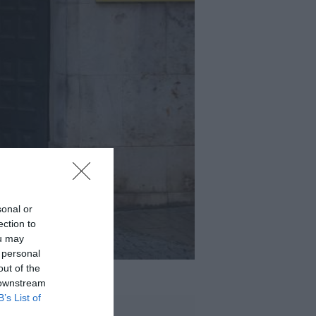
sonal or
ection to
ou may
 personal
out of the
 downstream
B’s List of