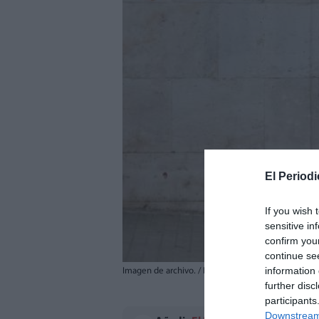
El Periodi
If you wish 
sensitive in
confirm you
continue se
information 
Imagen de archivo. / EFE/ Biel Aliño
further disc
participants
Downstream 