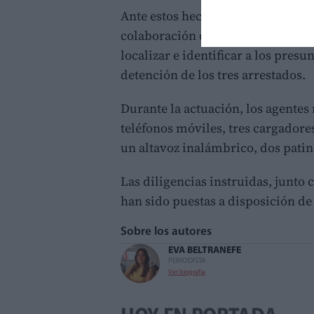
Ante estos hechos, agentes de la 
colaboración de la
Policía Local
,
localizar e identificar a los presu
detención de los tres arrestados.
Durante la actuación, los agente
teléfonos móviles, tres cargadores 
un altavoz inalámbrico, dos patine
Las diligencias instruidas, junto 
han sido puestas a disposición de
Sobre los autores
EVA BELTRAN
EFE
PERIODISTA
Ver biografía