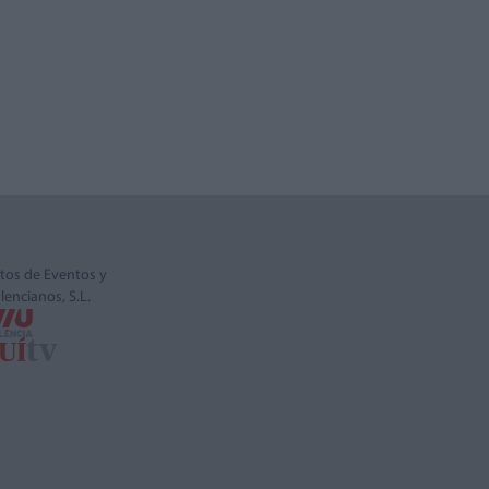
tos de Eventos y
alencianos, S.L.