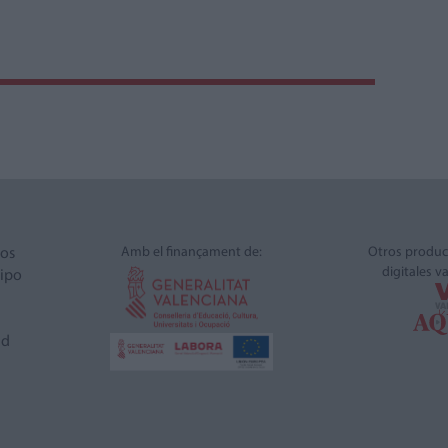
Amb el finançament de:
Otros produc
ros
digitales v
ipo
ad