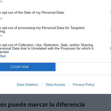
In
cupan a los profesionales sanitarios destacan
. En este sentido, Palomares recuerda que la
o opt-out of the Sale of my Personal Data.
In
siquiera durante unos segundos.
LO
to opt-out of processing my Personal Data for Targeted
yas pueden ocurrir de forma silenciosa y en
ing.
In
dejar solo a un menor cerca del agua,
itivos de flotación", señala.
o opt-out of Collection, Use, Retention, Sale, and/or Sharing
ersonal Data that Is Unrelated with the Purposes for which it
lected.
Out
n que muchos incidentes se producen por una
r pequeños descuidos cotidianos. "A veces
CONFIRM
s algo excepcional, pero la realidad es que
s habituales y pueden prevenirse con
 casco, la protección solar adecuada o la
Data Deletion
Data Access
Privacy Policy
.
os puede marcar la diferencia