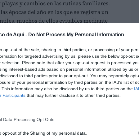
 playas y cambios en las rutinas familiares.
as épocas del año en las que se registra un
tiles, muchos de ellos evitables mediante
 supervisión.
co de Aqui -
Do Not Process My Personal Information
UCI Pediátrica de Vithas Castellón, advierte
to opt-out of the sale, sharing to third parties, or processing of your per
no aumentan especialmente las consultas
formation for targeted advertising by us, please use the below opt-out s
quemaduras, accidentes acuáticos y lesiones
r selection. Please note that after your opt-out request is processed y
atinetes y otros elementos de ocio.
eing interest-based ads based on personal information utilized by us or
disclosed to third parties prior to your opt-out. You may separately opt-
losure of your personal information by third parties on the IAB’s list of
 de casa y participan en actividades
. This information may also be disclosed by us to third parties on the
IA
e incrementa su exposición a situaciones de
Participants
that may further disclose it to other third parties.
 que los adultos mantengan una supervisión
e seguridad a cada entorno", explica.
l Data Processing Opt Outs
 concentran algunos de los
o opt-out of the Sharing of my personal data.