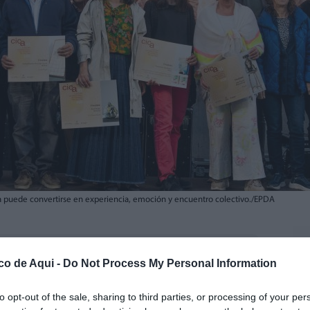
a puede convertirse en experiencia, emoción y encuentro colectivo./EPDA
fuente preferida de Google de forma gratuita.
co de Aqui -
Do Not Process My Personal Information
cora en el centro del panorama artístico
to opt-out of the sale, sharing to third parties, or processing of your per