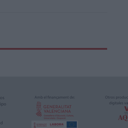
Amb el finançament de:
Otros produc
ros
digitales v
ipo
ad