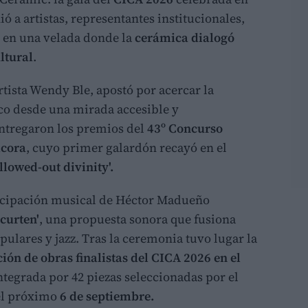
ió a artistas, representantes institucionales,
s en una velada donde la
cerámica dialogó
ltural
.
tista Wendy Ble, apostó por acercar la
co desde una mirada accesible y
 entregaron los premios del
43º Concurso
lcora
, cuyo primer galardón recayó en el
llowed-out divinity'.
ticipación musical de Héctor Madueño
acurten'
, una propuesta sonora que fusiona
pulares y jazz. Tras la ceremonia tuvo lugar la
ción de obras finalistas del CICA 2026 en el
integrada por 42 piezas seleccionadas por el
 el próximo
6 de septiembre.