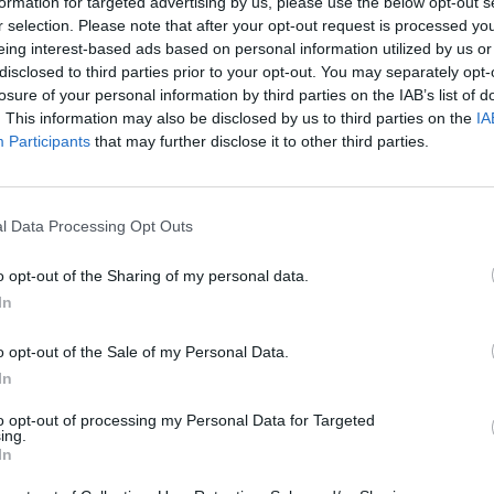
formation for targeted advertising by us, please use the below opt-out s
 una intensa programación cultural que unió
r selection. Please note that after your opt-out request is processed y
cultórica y participación ciudadana dentro
eing interest-based ads based on personal information utilized by us or
pio acogió durante varios días el
II Ciclo
disclosed to third parties prior to your opt-out. You may separately opt-
losure of your personal information by third parties on the IAB’s list of
eràmica Terra Ceràmica
y la gala de entrega
. This information may also be disclosed by us to third parties on the
IA
rnacional de Cerámica de l’Alcora
(CICA
Participants
that may further disclose it to other third parties.
arias que reafirmaron el potencial cultural y
l Data Processing Opt Outs
 edición consolidándose como una de las
o opt-out of the Sharing of my personal data.
ladas a la performance cerámica
In
 artista local Ana Beltrán Porcar, el ciclo
l’Alcora en
escenarios vivos
donde la arcilla,
o opt-out of the Sale of my Personal Data.
 conectaron directamente con el público.
In
to opt-out of processing my Personal Data for Targeted
e mayo en la ESCAL con
'Arcano XVII',
de
ing.
e sensibilidad que emocionó a asistentes,
In
rmente, la Plaza de la Sang