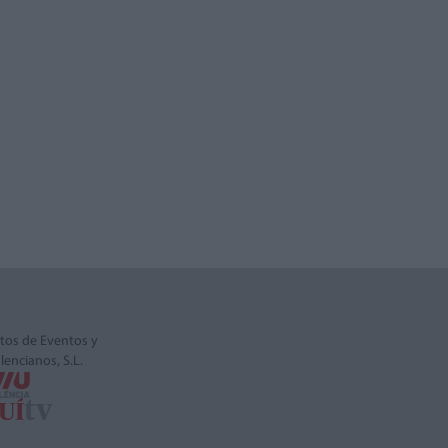
tos de Eventos y
alencianos, S.L.