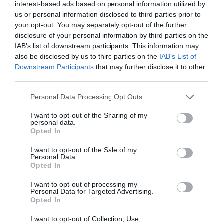
cuadrados
ubicada en el
passeig de Febrer Soriano
,
interest-based ads based on personal information utilized by
us or personal information disclosed to third parties prior to
en su conexión con la calle Indústria. El terreno, hasta
your opt-out. You may separately opt-out of the further
ahora calificado como
zona verde
, pasa a tener la
disclosure of your personal information by third parties on the
consideración de
suelo dotacional
, lo que permite
IAB’s list of downstream participants. This information may
also be disclosed by us to third parties on the
IAB’s List of
destinarla a la nueva infraestructura.
Downstream Participants
that may further disclose it to other
third parties.
El expediente ha superado todos los
trámites
preceptivos
y cuenta con los informes favorables del
Personal Data Processing Opt Outs
Servei Territorial d'Urbanisme
, el
Consell Jurídic
I want to opt-out of the Sharing of my
personal data.
Consultiu
,
Iberdrola
, la empresa municipal de aguas
Opted In
y los departamentos municipales de
Policía Local
y
I want to opt-out of the Sale of my
Medio Ambiente
.
Personal Data.
Opted In
I want to opt-out of processing my
Personal Data for Targeted Advertising.
Opted In
I want to opt-out of Collection, Use,