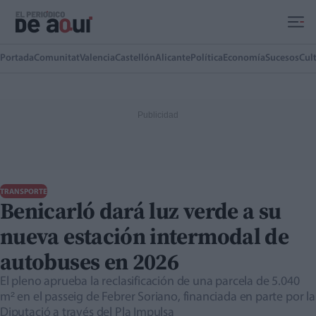
Ir al contenido principal
Portada
Comunitat
Valencia
Castellón
Alicante
Política
Economía
Sucesos
Cul
TRANSPORTE
Benicarló dará luz verde a su
nueva estación intermodal de
autobuses en 2026
El pleno aprueba la reclasificación de una parcela de 5.040
m² en el passeig de Febrer Soriano, financiada en parte por la
Diputació a través del Pla Impulsa