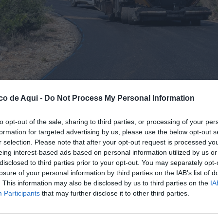
co de Aqui -
Do Not Process My Personal Information
to opt-out of the sale, sharing to third parties, or processing of your per
formation for targeted advertising by us, please use the below opt-out s
 ya están en marcha dentro del plan de mejora de la red de caminos rurales de Benic
r selection. Please note that after your opt-out request is processed y
eing interest-based ads based on personal information utilized by us or
disclosed to third parties prior to your opt-out. You may separately opt-
losure of your personal information by third parties on the IAB’s list of
fuente preferida de Google de forma gratuita.
. This information may also be disclosed by us to third parties on the
IA
Participants
that may further disclose it to other third parties.
ino de les Foies
ya están en marcha. La