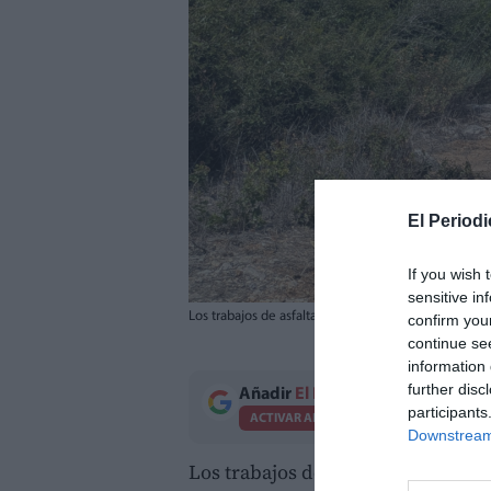
El Periodi
If you wish 
sensitive in
Los trabajos de asfaltado en el camino de les Foies
confirm you
continue se
information 
further disc
Añadir
El Periodico de Aquí
como 
participants
ACTIVAR AHORA
Downstream 
Los trabajos de asfaltado en el
cam