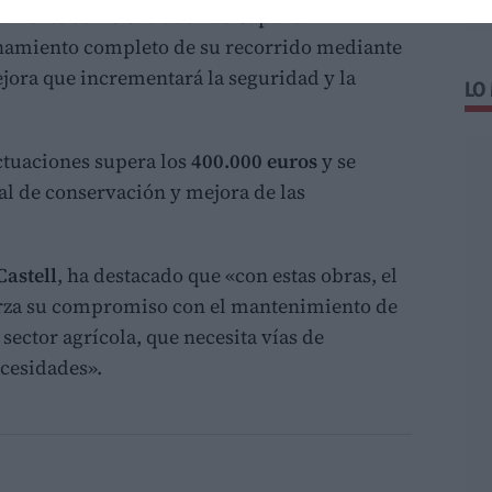
almente como entrador de Capuro. El
namiento completo de su recorrido mediante
jora que incrementará la seguridad y la
LO
ctuaciones supera los
400.000 euros
y se
al de conservación y mejora de las
Castell
, ha destacado que «con estas obras, el
rza su compromiso con el mantenimiento de
 sector agrícola, que necesita vías de
cesidades».