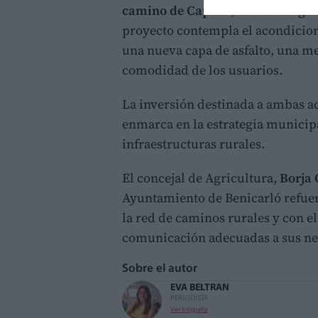
camino de Capuro
, conocido igu
proyecto contempla el acondicio
una nueva capa de asfalto, una me
comodidad de los usuarios.
La inversión destinada a ambas a
enmarca en la estrategia municip
infraestructuras rurales.
El concejal de Agricultura,
Borja 
Ayuntamiento de Benicarló refue
la red de caminos rurales y con el
comunicación adecuadas a sus ne
Sobre el autor
EVA BELTRAN
PERIODISTA
Ver biografía