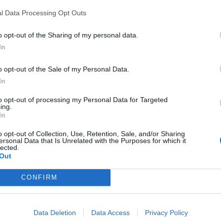
 mejora de la red de caminos rurales de
l Data Processing Opt Outs
nto con la intervención prevista en el camino
tros
de vías utilizadas de forma habitual por
o opt-out of the Sharing of my personal data.
no municipal.
In
ar el estado del firme
y garantizar unas
o opt-out of the Sale of my Personal Data.
In
ión en caminos que soportan un uso
te provocado tanto por el tráfico agrícola
to opt-out of processing my Personal Data for Targeted
ing.
gicos adversos, cada vez más frecuentes e
In
o opt-out of Collection, Use, Retention, Sale, and/or Sharing
ersonal Data that Is Unrelated with the Purposes for which it
uación completará la intervención iniciada en
lected.
Out
te final del trazado. Los trabajos actuales se
e se está aplicando aglomerado asfáltico para
CONFIRM
 esta vía rural.
que comiencen también las obras en el
Data Deletion
Data Access
Privacy Policy