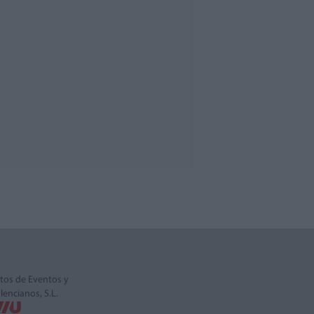
tos de Eventos y
alencianos, S.L.