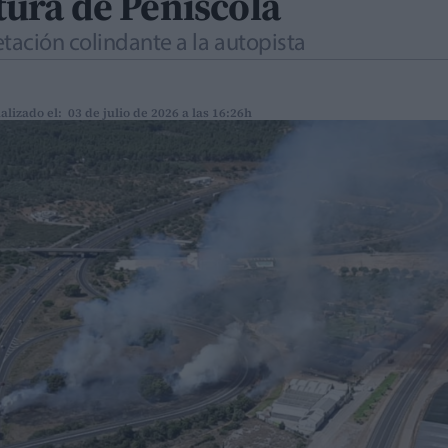
ltura de Peñíscola
etación colindante a la autopista
alizado el: 03 de julio de 2026 a las 16:26h