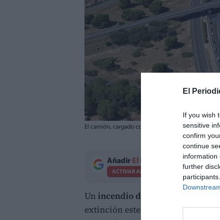
El Periodi
If you wish 
sensitive in
El camión, cargado con palés de plástico, en llamas
confirm you
continue se
information 
Añadir
El Periodico de Aquí
como 
further disc
ACTIVAR AHORA
participants
Downstream 
Un
incendio de vegetación
ha obl
extinción este mediodía en la
AP-