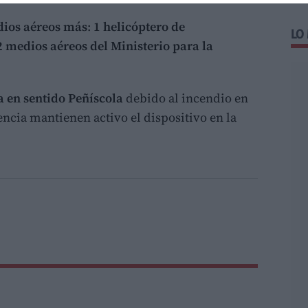
dios aéreos más
:
1 helicóptero de
LO
2 medios aéreos del Ministerio para la
ta en sentido Peñíscola
debido al incendio en
encia mantienen activo el dispositivo en la