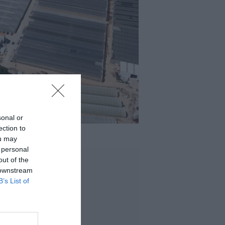
sonal or
ection to
ou may
 personal
out of the
 downstream
B’s List of