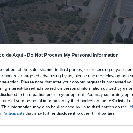
co de Aqui -
Do Not Process My Personal Information
to opt-out of the sale, sharing to third parties, or processing of your per
formation for targeted advertising by us, please use the below opt-out s
 en la AP-7 de Peñíscola.
r selection. Please note that after your opt-out request is processed y
eing interest-based ads based on personal information utilized by us or
disclosed to third parties prior to your opt-out. You may separately opt-
fuente preferida de Google de forma gratuita.
losure of your personal information by third parties on the IAB’s list of
. This information may also be disclosed by us to third parties on the
IA
Participants
that may further disclose it to other third parties.
igado a desplegar un amplio dispositivo de
7 a su paso por Peñíscola
, en la provincia de