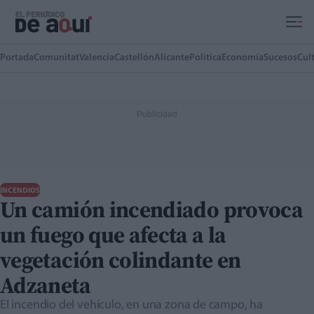
Ir al contenido principal
Portada
Comunitat
Valencia
Castellón
Alicante
Política
Economía
Sucesos
Cul
INCENDIOS
Un camión incendiado provoca
un fuego que afecta a la
vegetación colindante en
Adzaneta
El incendio del vehículo, en una zona de campo, ha