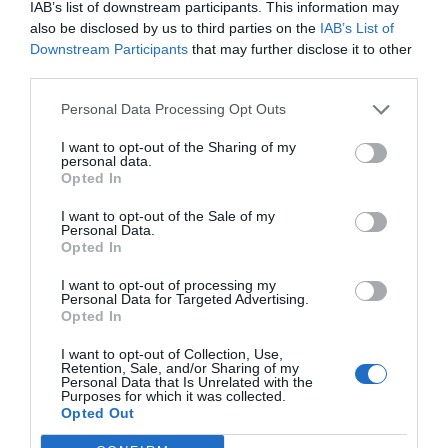
Los
Bombers de la Diputació de Castelló
han
IAB’s list of downstream participants. This information may
movilizado
tres dotaciones y dos unidades
also be disclosed by us to third parties on the
IAB’s List of
Downstream Participants
that may further disclose it to other
adicionales
para hacer frente al siniestro, al que
third parties.
también se ha sumado una
unidad de mando
. Por su
Personal Data Processing Opt Outs
parte, los
agentes forestales de la Generalitat
Valenciana
han aportado
dos unidades terrestres y un
I want to opt-out of the Sharing of my
personal data.
coordinador forestal
.
Opted In
Dado que el fuego ha alcanzado la masa vegetal
I want to opt-out of the Sale of my
Personal Data.
próxima al lugar donde ardía el camión, se han
Opted In
activado también
dos medios aéreos del programa
I want to opt-out of processing my
Aeris GV
: un
helicóptero de carga con una unidad de
Personal Data for Targeted Advertising.
Opted In
brigada helitransportada
y un
avión de extinción
.
I want to opt-out of Collection, Use,
Retention, Sale, and/or Sharing of my
Personal Data that Is Unrelated with the
Purposes for which it was collected.
Opted Out