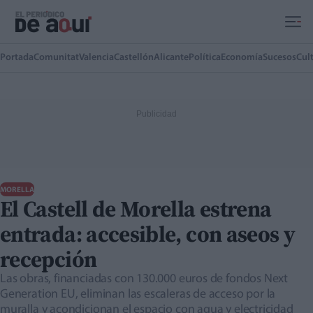
Ir al contenido principal
Portada
Comunitat
Valencia
Castellón
Alicante
Política
Economía
Sucesos
Cul
MORELLA
El Castell de Morella estrena
entrada: accesible, con aseos y
recepción
Las obras, financiadas con 130.000 euros de fondos Next
Generation EU, eliminan las escaleras de acceso por la
muralla y acondicionan el espacio con agua y electricidad