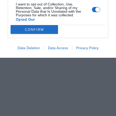
proyecto más amplio de
284.900,22 euros
que incluye
I want to opt-out of Collection, Use,
Retention, Sale, and/or Sharing of my
también la rehabilitación de los
edificios de la plaza
Personal Data that Is Unrelated with the
Purposes for which it was collected.
de armas
.
Opted Out
CONFIRM
Data Deletion
Data Access
Privacy Policy