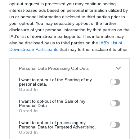
opt-out request is processed you may continue seeing
espacio con una nueva
recepción
,
aseos
,
interest-based ads based on personal information utilized by
pavimentación
y la instalación de los servicios de
us or personal information disclosed to third parties prior to
agua y electricidad
. Según ha explicado el alcalde con
your opt-out. You may separately opt-out of the further
disclosure of your personal information by third parties on the
competencias de obras y patrimonio,
Bernabé
IAB’s list of downstream participants. This information may
Sangüesa
, "el Castell tindrà ara una entrada digna i
also be disclosed by us to third parties on the
IAB’s List of
accessible a totes les persones i s'eliminaran les
Downstream Participants
that may further disclose it to other
third parties.
escales que ara passen per dalt de la muralla". El edil
también ha señalado que los trabajos han permitido
Personal Data Processing Opt Outs
reparar el
talud inferior
de la zona.
I want to opt-out of the Sharing of my
personal data.
Opted In
Las obras forman parte del
Plan de Sostenibilidad
Turística en Destino de Morella
, financiado por la
I want to opt-out of the Sale of my
Personal Data.
Unión Europea
a través de los fondos
Next Generation
Opted In
EU
, con un presupuesto de
130.559,64 euros
. La
I want to opt-out of processing my
actuación está integrada en el eje de
Personal Data for Targeted Advertising.
Opted In
condicionamiento del Castell y se enmarca en un