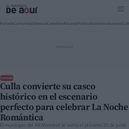
Ir al contenido principal
Portada
Comunitat
Valencia
Castellón
Alicante
Política
Economía
Sucesos
Cul
TURISMO
Culla convierte su casco
histórico en el escenario
perfecto para celebrar La Noche
Romántica
El municipio del Alt Maestrat se suma el próximo 20 de junio