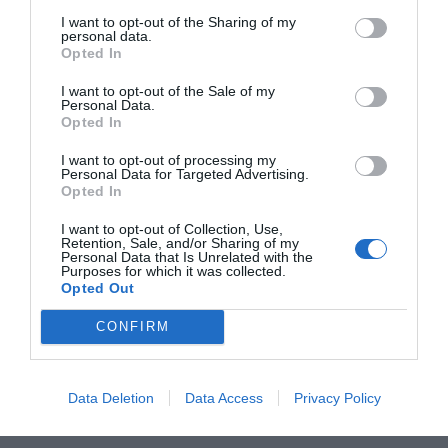
I want to opt-out of the Sharing of my
personal data.
Uno de los momentos más destacados de la jornada
Opted In
tendrá lugar en
El Terrat
, la terraza-mirador situada
I want to opt-out of the Sale of my
junto a la iglesia, donde se celebrará una experiencia
Personal Data.
Opted In
gastronómica al aire libre. Los asistentes podrán
degustar cuatro tapas elaboradas por el Restaurante
I want to opt-out of processing my
Personal Data for Targeted Advertising.
La Carrasca, maridadas con una selección de cuatro
Opted In
vinos valencianos presentada por el sumiller David
I want to opt-out of Collection, Use,
Buch. La actividad permitirá disfrutar de los sabores
Retention, Sale, and/or Sharing of my
Personal Data that Is Unrelated with the
del territorio mientras se contempla el paisaje del Alt
Purposes for which it was collected.
Opted Out
Maestrat al atardecer.
CONFIRM
Data Deletion
Data Access
Privacy Policy