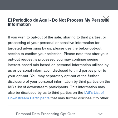
El Periodico de Aqui -
Do Not Process My Personal
Information
If you wish to opt-out of the sale, sharing to third parties, or
processing of your personal or sensitive information for
targeted advertising by us, please use the below opt-out
section to confirm your selection. Please note that after your
opt-out request is processed you may continue seeing
interest-based ads based on personal information utilized by
us or personal information disclosed to third parties prior to
A partir de las
17.00 horas
arrancará la programación
your opt-out. You may separately opt-out of the further
principal con la visita guiada teatralizada “
Entre
disclosure of your personal information by third parties on the
IAB’s list of downstream participants. This information may
piedras, historias y amor
”. Durante el recorrido,
also be disclosed by us to third parties on the
IAB’s List of
personajes de época acompañarán a los asistentes para
Downstream Participants
that may further disclose it to other
revelar leyendas, anécdotas y secretos vinculados a
third parties.
algunos de los principales monumentos y enclaves
Personal Data Processing Opt Outs
históricos de la localidad.