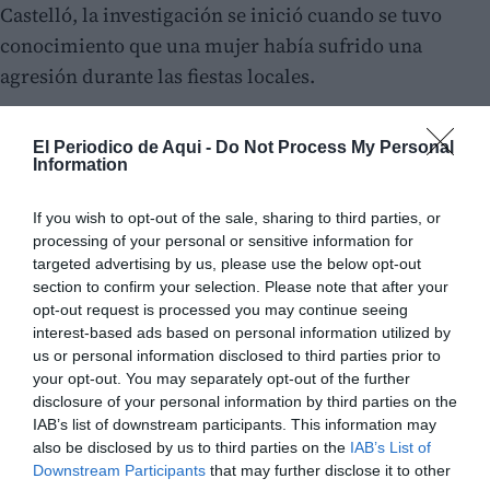
Castelló, la investigación se inició cuando se tuvo
conocimiento que una mujer había sufrido una
agresión durante las fiestas locales.
La víctima entró a un lavabo portátil instalado en las
El Periodico de Aqui -
Do Not Process My Personal
inmediaciones del recinto de festejos y allí fue
Information
abordada por un hombre que se introdujo en el
mismo a la fuerza junto a ella.
If you wish to opt-out of the sale, sharing to third parties, or
processing of your personal or sensitive information for
targeted advertising by us, please use the below opt-out
section to confirm your selection. Please note that after your
opt-out request is processed you may continue seeing
interest-based ads based on personal information utilized by
us or personal information disclosed to third parties prior to
your opt-out. You may separately opt-out of the further
disclosure of your personal information by third parties on the
IAB’s list of downstream participants. This information may
also be disclosed by us to third parties on the
IAB’s List of
Downstream Participants
that may further disclose it to other