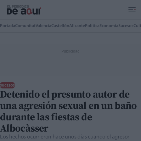
Ir al contenido principal
Portada
Comunitat
Valencia
Castellón
Alicante
Política
Economía
Sucesos
Cul
SUCESOS
Detenido el presunto autor de
una agresión sexual en un baño
durante las fiestas de
Albocàsser
Los hechos ocurrieron hace unos días cuando el agresor