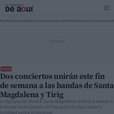
Ir al contenido principal
Portada
Comunitat
Valencia
Castellón
Alicante
Política
Economía
Sucesos
Cul
CULTURA
Dos conciertos unirán este fin
de semana a las bandas de Santa
Magdalena y Tírig
La Agrupación Musical Santa Magdalena recibirá el sábado a
la Banda Santa Quiteria de Tírig antes de viajar hasta la
localidad vecina el domingo