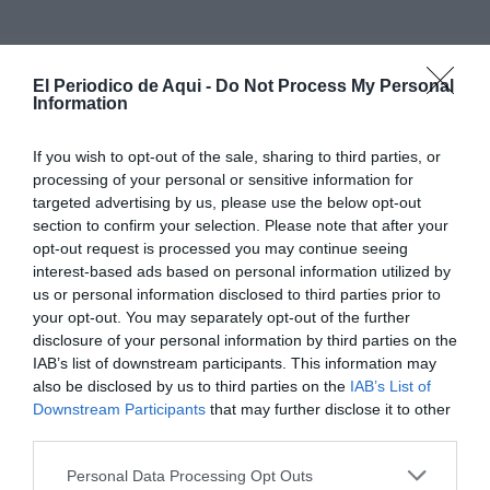
La primera cita será el sábado a las
20 horas
en el
El Periodico de Aqui -
Do Not Process My Personal
Auditorio de Santa Magdalena
, donde ambas
Information
formaciones compartirán escenario ante el público
If you wish to opt-out of the sale, sharing to third parties, or
local. Al día siguiente, será la Agrupación Musical
processing of your personal or sensitive information for
Santa Magdalena la que viaje hasta Tírig para
targeted advertising by us, please use the below opt-out
participar en el segundo concierto del intercambio,
section to confirm your selection. Please note that after your
opt-out request is processed you may continue seeing
con la Banda de Música Santa Quiteria como
interest-based ads based on personal information utilized by
anfitriona.
us or personal information disclosed to third parties prior to
your opt-out. You may separately opt-out of the further
El presidente de la Agrupación Musical Santa
disclosure of your personal information by third parties on the
IAB’s list of downstream participants. This information may
Magdalena,
Vicent Pegueroles
, destacó la continuidad
also be disclosed by us to third parties on the
IAB’s List of
de esta colaboración: "Un año más formamos parte de
Downstream Participants
that may further disclose it to other
la campaña de intercambios de la FSMCV y lo
third parties.
hacemos con la banda de Tírig, lo que nos permite
Personal Data Processing Opt Outs