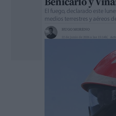
Benicarló y Vina
El fuego, declarado este lun
medios terrestres y aéreos de
HUGO MORENO
22 de junio de 2026 a las 15:14h
Act