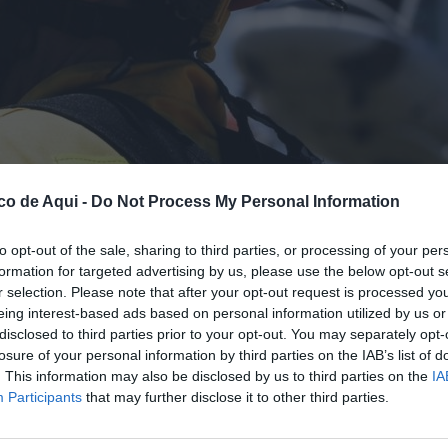
co de Aqui -
Do Not Process My Personal Information
to opt-out of the sale, sharing to third parties, or processing of your per
formation for targeted advertising by us, please use the below opt-out s
stales de la Generalitat durante un incendio.
//
GVA
r selection. Please note that after your opt-out request is processed y
eing interest-based ads based on personal information utilized by us or
disclosed to third parties prior to your opt-out. You may separately opt-
losure of your personal information by third parties on the IAB’s list of
fuente preferida de Google de forma gratuita.
. This information may also be disclosed by us to third parties on the
IA
Participants
that may further disclose it to other third parties.
al este lunes a primera hora de la tarde en