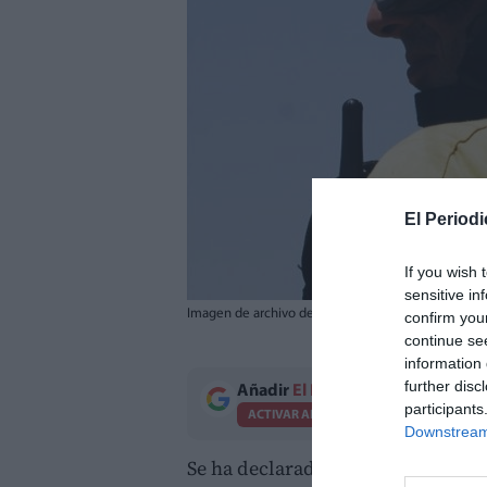
El Periodi
If you wish 
sensitive in
Imagen de archivo de un efectivo de bomberos fore
confirm you
continue se
information 
further disc
Añadir
El Periodico de Aquí
como 
participants
ACTIVAR AHORA
Downstream 
Se ha declarado un incendio forest