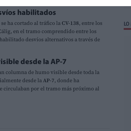
svíos habilitados
e ha cortado al tráfico la
CV-138
, entre los
LO
Cálig, en el tramo comprendido entre los
 habilitado desvíos alternativos a través de
sible desde la AP-7
an columna de humo visible desde toda la
cialmente desde la
AP-7
, donde ha
e circulaban por el tramo más próximo al