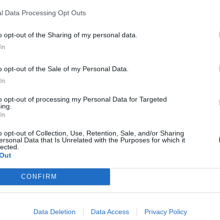
ado en el término municipal de
Benicarló
y en
l Data Processing Opt Outs
fuego se ha producido en plena jornada de
que han superado los
30 grados
en la zona.
o opt-out of the Sharing of my personal data.
In
o opt-out of the Sale of my Personal Data.
Coordinación de Emergencias (CCE), en la
In
to opt-out of processing my Personal Data for Targeted
ing.
nsportadas de las brigadas forestales de la
In
o opt-out of Collection, Use, Retention, Sale, and/or Sharing
ersonal Data that Is Unrelated with the Purposes for which it
lected.
Out
la Diputación de Castellón
CONFIRM
 Conselleria de Medi Ambient
atrullas de la
Policía Local de Benicarló
y
Data Deletion
Data Access
Privacy Policy
la zona afectada.