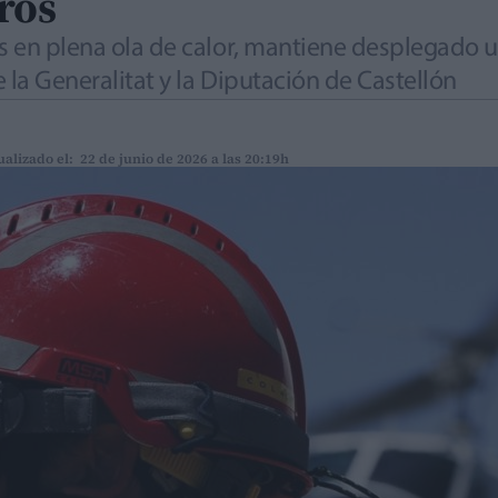
ròs
es en plena ola de calor, mantiene desplegado 
 la Generalitat y la Diputación de Castellón
ualizado el: 22 de junio de 2026 a las 20:19h