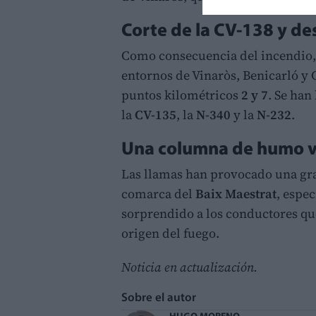
Corte de la CV-138 y de
Como consecuencia del incendio, s
entornos de Vinaròs, Benicarló y 
puntos kilométricos
2 y 7
. Se han
la
CV-135
, la
N-340
y la
N-232
.
Una columna de humo vi
Las llamas han provocado una gr
comarca del
Baix Maestrat
, espe
sorprendido a los conductores qu
origen del fuego.
Noticia en actualización.
Sobre el autor