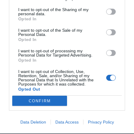
I want to opt-out of the Sharing of my
personal data.
Opted In
I want to opt-out of the Sale of my
Personal Data.
Opted In
I want to opt-out of processing my
Personal Data for Targeted Advertising.
Opted In
Sostenibilidad y zonas verdes
I want to opt-out of Collection, Use,
Las plazas de aparcamiento se han ejecutado con
Retention, Sale, and/or Sharing of my
Personal Data that Is Unrelated with the
adoquín permeable sobre capas de gravas, lo que
Purposes for which it was collected.
Opted Out
permite un sistema de drenaje sostenible para las
aguas de lluvia. El parking, además, carece de
CONFIRM
cerramiento convencional y cuenta con vegetación,
arbolado y jardineras de hormigón distribuidas en la
Data Deletion
Data Access
Privacy Policy
franja situada entre la acera y el carril bici.