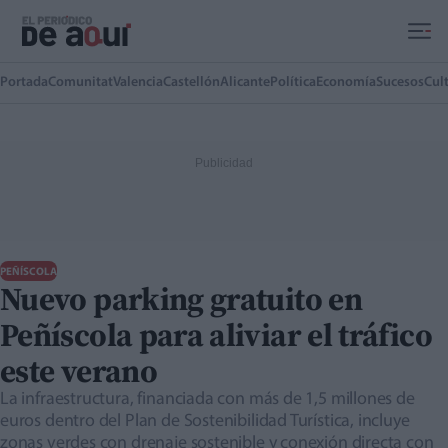
Ir al contenido principal
Portada
Comunitat
Valencia
Castellón
Alicante
Política
Economía
Sucesos
Cul
PEÑÍSCOLA
Nuevo parking gratuito en
Peñíscola para aliviar el tráfico
este verano
La infraestructura, financiada con más de 1,5 millones de
euros dentro del Plan de Sostenibilidad Turística, incluye
zonas verdes con drenaje sostenible y conexión directa con