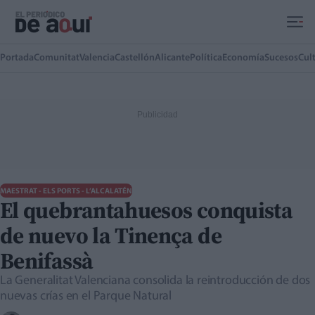
Ir al contenido principal
Portada
Comunitat
Valencia
Castellón
Alicante
Política
Economía
Sucesos
Cul
MAESTRAT - ELS PORTS - L’ALCALATÉN
El quebrantahuesos conquista
de nuevo la Tinença de
Benifassà
La Generalitat Valenciana consolida la reintroducción de dos
nuevas crías en el Parque Natural