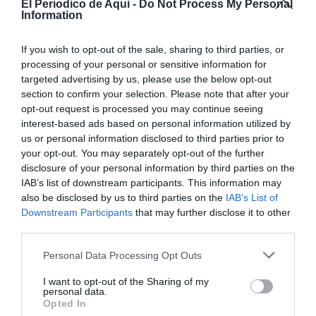
El Periodico de Aqui -
Do Not Process My Personal
Information
El acto de bienvenida tuvo lugar en
Bel
, núcleo
poblacional del término municipal de Rossell
If you wish to opt-out of the sale, sharing to third parties, or
(Castellón), y contó con la participación de
processing of your personal or sensitive information for
representantes de los ayuntamientos implicados, del
targeted advertising by us, please use the below opt-out
section to confirm your selection. Please note that after your
equipo técnico del proyecto y de distintos organismos
opt-out request is processed you may continue seeing
del ámbito medioambiental, quienes coincidieron en
interest-based ads based on personal information utilized by
subrayar la importancia de seguir trabajando de
us or personal information disclosed to third parties prior to
your opt-out. You may separately opt-out of the further
forma coordinada para afianzar una población estable
disclosure of your personal information by third parties on the
de la especie en estas montañas.
IAB’s list of downstream participants. This information may
also be disclosed by us to third parties on the
IAB’s List of
Los nombres de los dos nuevos pollos,
un macho y
Downstream Participants
that may further disclose it to other
third parties.
una hembra
, fueron elegidos por el alumnado del
CRA La Bardissa, de las aulas de Rossell y la Pobla de
Personal Data Processing Opt Outs
Benifassà, integrando así a los más jóvenes en la labor
I want to opt-out of the Sharing of my
de conservación y sensibilización ambiental que
personal data.
Opted In
acompaña al proyecto.