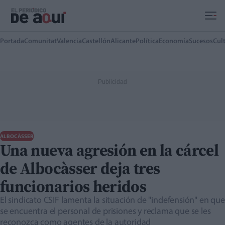
Ir al contenido principal
Portada
Comunitat
Valencia
Castellón
Alicante
Política
Economía
Sucesos
Cul
ALBOCÀSSER
Una nueva agresión en la cárcel
de Albocàsser deja tres
funcionarios heridos
El sindicato CSIF lamenta la situación de "indefensión" en que
se encuentra el personal de prisiones y reclama que se les
reconozca como agentes de la autoridad