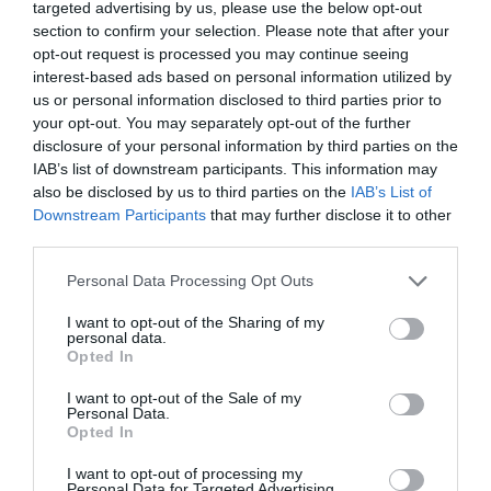
targeted advertising by us, please use the below opt-out
originado este miércoles cuando, en un cacheo
section to confirm your selection. Please note that after your
opt-out request is processed you may continue seeing
rutinario en el Módulo 6, uno de los internos ha
interest-based ads based on personal information utilized by
comenzado a propinar golpes, puñetazos y patadas a
us or personal information disclosed to third parties prior to
los funcionarios que estaban a cargo del servicio en
your opt-out. You may separately opt-out of the further
disclosure of your personal information by third parties on the
ese momento. Una situación que ha obligado al
IAB’s list of downstream participants. This information may
personal a tener que pedir refuerzos para poder
also be disclosed by us to third parties on the
IAB’s List of
reducirle y, cuya rápida intervención, ha permitido
Downstream Participants
that may further disclose it to other
third parties.
reducir la gravedad de los hechos.
Personal Data Processing Opt Outs
A consecuencia del forcejeo, uno de los tres
I want to opt-out of the Sharing of my
funcionarios ha sufrido cortes profundos en la frente y
personal data.
un pómulo mientras que los otros dos presentaban
Opted In
heridas y rasguños en el cuello y en el pecho. Los tres
I want to opt-out of the Sale of my
Personal Data.
han sido trasladados a la enfermería del centro para
Opted In
realizar una primera cura.
I want to opt-out of processing my
Personal Data for Targeted Advertising.