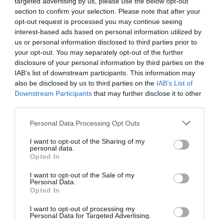
targeted advertising by us, please use the below opt-out
La consulta se realizará, como en ocasiones anteriores,
section to confirm your selection. Please note that after your
a través de la plataforma digital de
Gobierno abierto
, y
opt-out request is processed you may continue seeing
podrán participar todas las personas empadronadas
interest-based ads based on personal information utilized by
us or personal information disclosed to third parties prior to
mayores de 16 años desde mañana hasta el
viernes 10
your opt-out. You may separately opt-out of the further
de julio
.
disclosure of your personal information by third parties on the
IAB’s list of downstream participants. This information may
Los días propuestos para la votación son el
viernes 8
also be disclosed by us to third parties on the
IAB’s List of
Downstream Participants
that may further disclose it to other
de enero
, el
jueves 25 de marzo
, el
lunes 3 de mayo
, el
third parties.
viernes 25 de junio
, el
lunes 11 de octubre
, el
martes 7
de diciembre
, el
viernes 24 de diciembre
y el
viernes
Personal Data Processing Opt Outs
31 de diciembre
. Las fechas planteadas buscan
I want to opt-out of the Sharing of my
personal data.
facilitar puentes o completar periodos festivos como
Opted In
la Navidad, la Pascua o después de la Rogativa.
I want to opt-out of the Sale of my
Personal Data.
Opted In
I want to opt-out of processing my
Personal Data for Targeted Advertising.