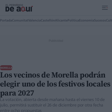
Ir al contenido principal
Portada
Comunitat
Valencia
Castellón
Alicante
Política
Economía
Sucesos
Cul
MORELLA
Los vecinos de Morella podrán
elegir uno de los festivos locales
para 2027
La votación, abierta desde mañana hasta el viernes 10 de
julio, permitirá sustituir el 26 de diciembre por otra fecha
entre ocho propuestas