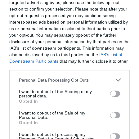
targeted advertising by us, please use the below opt-out
pesar de todos los palos en la rueda. Al final han
section to confirm your selection. Please note that after your
ganado los alumnos", ha declarado el presidente de
opt-out request is processed you may continue seeing
interest-based ads based on personal information utilized by
Som Estudiants tras conocerse los resultados.
us or personal information disclosed to third parties prior to
your opt-out. You may separately opt-out of the further
Una candidatura centrada en los estudiantes
disclosure of your personal information by third parties on the
IAB’s list of downstream participants. This information may
Som Estudiants se define como un proyecto
also be disclosed by us to third parties on the
IAB’s List of
independiente, centrado en defender los intereses del
Downstream Participants
that may further disclose it to other
alumnado y en construir una universidad más
third parties.
cercana y participativa.
Desde la asociación
Personal Data Processing Opt Outs
consideran que el resultado marca un punto de
I want to opt-out of the Sharing of my
inflexión para la representación estudiantil en la
personal data.
universidad.
Opted In
I want to opt-out of the Sale of my
Personal Data.
Opted In
I want to opt-out of processing my
Personal Data for Targeted Advertising.