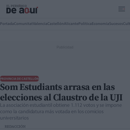
Ir al contenido principal
Portada
Comunitat
Valencia
Castellón
Alicante
Política
Economía
Sucesos
Cul
PROVINCIA DE CASTELLÓN
Som Estudiants arrasa en las
elecciones al Claustro de la UJI
La asociación estudiantil obtiene 1.112 votos y se impone
como la candidatura más votada en los comicios
universitarios
REDACCIÓN