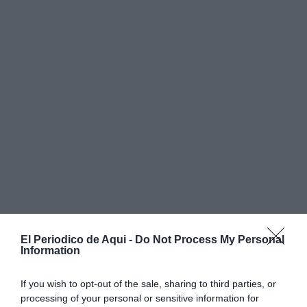
El Periodico de Aqui -
Do Not Process My Personal
Information
"Es una gran victoria. Hemos demostrado que los
alumnos podemos ganar a los grandes partidos
If you wish to opt-out of the sale, sharing to third parties, or
processing of your personal or sensitive information for
políticos. Hemos luchado contra todos y contra todo, a