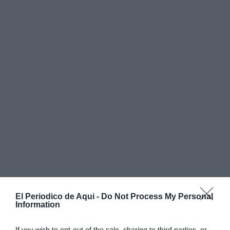
El Periodico de Aqui -
Do Not Process My Personal
Information
La regulación no solo es una obligación legal, sino
If you wish to opt-out of the sale, sharing to third parties, or