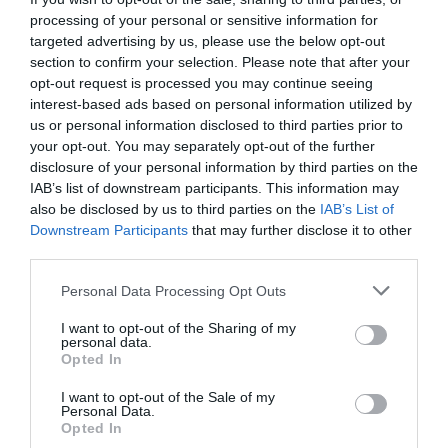
también un elemento clave para la maduración del
processing of your personal or sensitive information for
mercado. La Licencia de Cripto ayuda a establecer un
targeted advertising by us, please use the below opt-out
section to confirm your selection. Please note that after your
entorno más seguro y confiable para todos los
opt-out request is processed you may continue seeing
participantes del ecosistema.
interest-based ads based on personal information utilized by
us or personal information disclosed to third parties prior to
Uno de los principales objetivos de la regulación es la
your opt-out. You may separately opt-out of the further
disclosure of your personal information by third parties on the
prevención de actividades ilícitas, como el lavado de
IAB’s list of downstream participants. This information may
dinero o la financiación de operaciones ilegales. Para
also be disclosed by us to third parties on the
IAB’s List of
ello, las empresas deben implementar sistemas de
Downstream Participants
that may further disclose it to other
third parties.
verificación de identidad (KYC) y políticas de
monitoreo de transacciones (AML).
Personal Data Processing Opt Outs
I want to opt-out of the Sharing of my
Además, la regulación fomenta la transparencia. Los
personal data.
Opted In
usuarios pueden confiar más en plataformas que están
supervisadas por autoridades oficiales y que cumplen
I want to opt-out of the Sale of my
Personal Data.
con estándares internacionales.
Opted In