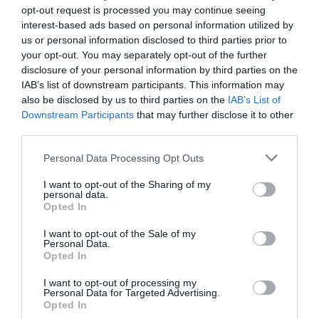
opt-out request is processed you may continue seeing
interest-based ads based on personal information utilized by
us or personal information disclosed to third parties prior to
your opt-out. You may separately opt-out of the further
disclosure of your personal information by third parties on the
IAB’s list of downstream participants. This information may
also be disclosed by us to third parties on the
IAB’s List of
Downstream Participants
that may further disclose it to other
third parties.
Personal Data Processing Opt Outs
I want to opt-out of the Sharing of my
personal data.
Opted In
¿Por qué ocurre esto? Aunque todavía existen aspectos
I want to opt-out of the Sale of my
que siguen investigándose, los científicos consideran
Personal Data.
Opted In
que el
descenso de temperatura
forma parte de la
transición del organismo desde un estado de actividad
I want to opt-out of processing my
Personal Data for Targeted Advertising.
hacia un estado de recuperación. Durante la noche
Opted In