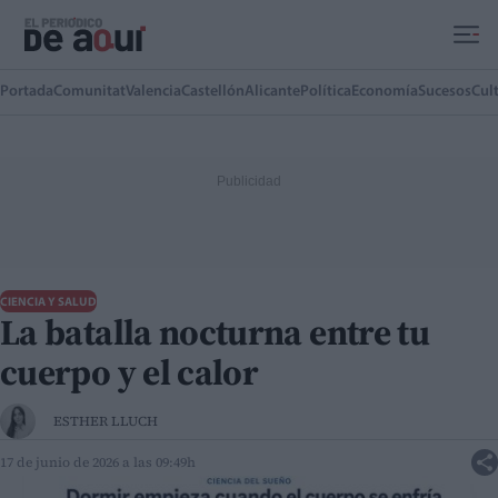
Ir al contenido principal
Portada
Comunitat
Valencia
Castellón
Alicante
Política
Economía
Sucesos
Cul
CIENCIA Y SALUD
La batalla nocturna entre tu
cuerpo y el calor
ESTHER LLUCH
17 de junio de 2026 a las 09:49h