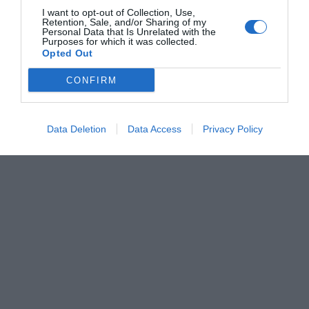
disminuye el gasto energético, cambian numerosos
I want to opt-out of Collection, Use,
procesos hormonales y metabólicos, y el cuerpo entra
Retention, Sale, and/or Sharing of my
Personal Data that Is Unrelated with the
en un modo fisiológico más eficiente para favorecer el
Purposes for which it was collected.
Opted Out
descanso
.
CONFIRM
El problema aparece cuando el
ambiente
dificulta esta
pérdida de calor.
Data Deletion
Data Access
Privacy Policy