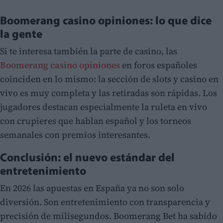
Boomerang casino opiniones: lo que dice
la gente
Si te interesa también la parte de casino, las
Boomerang casino opiniones
en foros españoles
coinciden en lo mismo: la sección de slots y casino en
vivo es muy completa y las retiradas son rápidas. Los
jugadores destacan especialmente la ruleta en vivo
con crupieres que hablan español y los torneos
semanales con premios interesantes.
Conclusión: el nuevo estándar del
entretenimiento
En 2026 las apuestas en España ya no son solo
diversión. Son entretenimiento con transparencia y
precisión de milisegundos. Boomerang Bet ha sabido