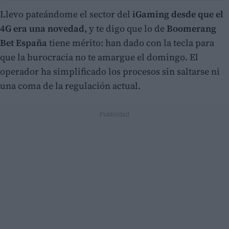
Llevo pateándome el sector del
iGaming desde que el
4G era una novedad,
y te digo que lo de
Boomerang
Bet España
tiene mérito: han dado con la tecla para
que la burocracia no te amargue el domingo. El
operador ha simplificado los procesos sin saltarse ni
una coma de la regulación actual.