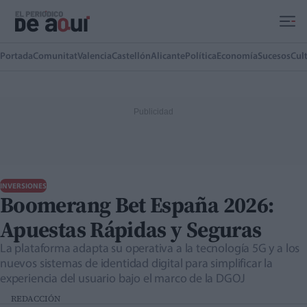
Ir al contenido principal
Portada
Comunitat
Valencia
Castellón
Alicante
Política
Economía
Sucesos
Cul
INVERSIONES
Boomerang Bet España 2026:
Apuestas Rápidas y Seguras
La plataforma adapta su operativa a la tecnología 5G y a los
nuevos sistemas de identidad digital para simplificar la
experiencia del usuario bajo el marco de la DGOJ
REDACCIÓN