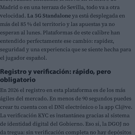
Madrid o en una terraza de Sevilla, todo va a otra
velocidad.
La 5G Standalone
ya está desplegada en
más del 85 % del territorio y las apuestas ya no
esperan al lunes. Plataformas de este calibre han
entendido perfectamente ese cambio: rapidez,
seguridad y una experiencia que se siente hecha para
el jugador español.
Registro y verificación: rápido, pero
obligatorio
En 2026 el registro en esta plataforma es de los más
ágiles del mercado. En menos de 90 segundos puedes
crear tu cuenta con el DNI electrónico o la app Cl@ve.
La verificación KYC es instantánea gracias al sistema
de identidad digital del Gobierno. Eso sí, la DGOJ no
da tregua: sin verificación completa no hay depósitos