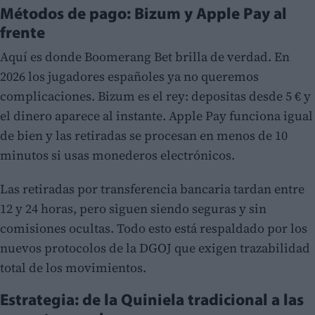
Métodos de pago: Bizum y Apple Pay al
frente
Aquí es donde Boomerang Bet brilla de verdad. En
2026 los jugadores españoles ya no queremos
complicaciones. Bizum es el rey: depositas desde 5 € y
el dinero aparece al instante. Apple Pay funciona igual
de bien y las retiradas se procesan en menos de 10
minutos si usas monederos electrónicos.
Las retiradas por transferencia bancaria tardan entre
12 y 24 horas, pero siguen siendo seguras y sin
comisiones ocultas. Todo esto está respaldado por los
nuevos protocolos de la DGOJ que exigen trazabilidad
total de los movimientos.
Estrategia: de la Quiniela tradicional a las