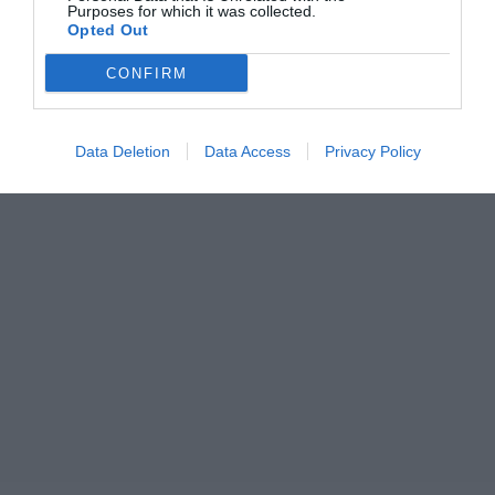
Purposes for which it was collected.
Opted Out
CONFIRM
Data Deletion
Data Access
Privacy Policy