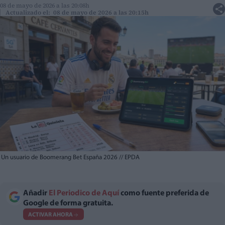
08 de mayo de 2026 a las 20:08h
Actualizado el: 08 de mayo de 2026 a las 20:15h
Un usuario de Boomerang Bet España 2026
//
EPDA
Añadir
El Periodico de Aquí
como fuente preferida de
Google de forma gratuita.
ACTIVAR AHORA