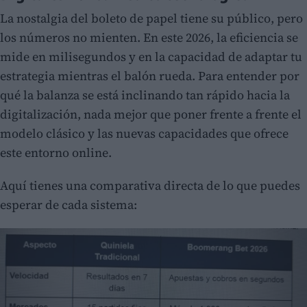
La nostalgia del boleto de papel tiene su público, pero
los números no mienten. En este 2026, la eficiencia se
mide en milisegundos y en la capacidad de adaptar tu
estrategia mientras el balón rueda. Para entender por
qué la balanza se está inclinando tan rápido hacia la
digitalización, nada mejor que poner frente a frente el
modelo clásico y las nuevas capacidades que ofrece
este entorno online.
Aquí tienes una comparativa directa de lo que puedes
esperar de cada sistema: