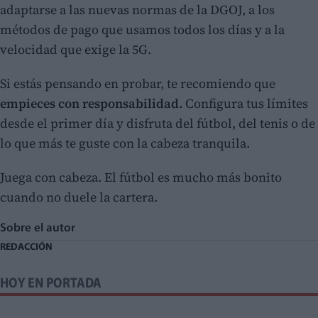
adaptarse a las nuevas normas de la DGOJ, a los
métodos de pago que usamos todos los días y a la
velocidad que exige la 5G.
Si estás pensando en probar, te recomiendo que
empieces con responsabilidad.
Configura tus límites
desde el primer día y disfruta del fútbol, del tenis o de
lo que más te guste con la cabeza tranquila.
Juega con cabeza. El fútbol es mucho más bonito
cuando no duele la cartera.
Sobre el autor
REDACCIÓN
HOY EN PORTADA