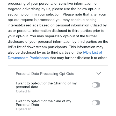
processing of your personal or sensitive information for
targeted advertising by us, please use the below opt-out
section to confirm your selection. Please note that after your
opt-out request is processed you may continue seeing
interest-based ads based on personal information utilized by
us or personal information disclosed to third parties prior to
your opt-out. You may separately opt-out of the further
Cuando llega el robot repartidor, el cliente puede
disclosure of your personal information by third parties on the
abrir el compartimento donde se encuentran la
IAB’s list of downstream participants. This information may
also be disclosed by us to third parties on the
IAB’s List of
comida o los productos solicitados mediante un
Downstream Participants
that may further disclose it to other
código. Estas tecnologías avanzadas se utilizan hoy en
third parties.
día en numerosos ámbitos, como la navegación, la
Personal Data Processing Opt Outs
medicina, la educación y también en la página web de
Lemon Casino, donde hay una oferta de befizetés
I want to opt-out of the Sharing of my
personal data.
nélküli bónusz.
Opted In
I want to opt-out of the Sale of my
Es habitual que, en el caso de este tipo de robots, el
Personal Data.
cliente pueda ponerse en contacto con los empleados
Opted In