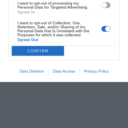
de la empresa de reparto mediante una pantalla y un
I want to opt-out of processing my
Personal Data for Targeted Advertising.
pequeño altavoz si surgiera algún problema. Una vez
Opted In
que el robot ha entregado el pedido al cliente, regresa
I want to opt-out of Collection, Use,
al operador y espera a recibir nuevos pedidos.
Retention, Sale, and/or Sharing of my
Personal Data that Is Unrelated with the
Purposes for which it was collected.
Opted Out
CONFIRM
Data Deletion
Data Access
Privacy Policy