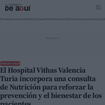
Ir al contenido principal
Portada
Comunitat
Valencia
Castellón
Alicante
Política
Economía
Sucesos
Cul
CIENCIA Y SALUD
El Hospital Vithas Valencia
Turia incorpora una consulta
de Nutrición para reforzar la
prevención y el bienestar de los
pacientes