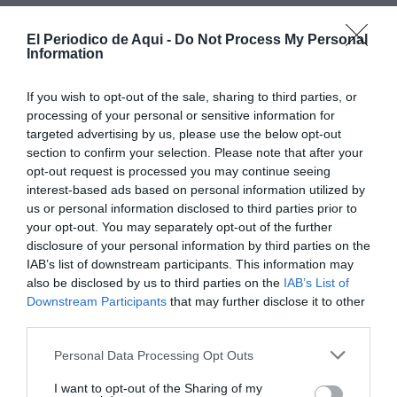
El Periodico de Aqui -
Do Not Process My Personal
Information
If you wish to opt-out of the sale, sharing to third parties, or
processing of your personal or sensitive information for
targeted advertising by us, please use the below opt-out
section to confirm your selection. Please note that after your
opt-out request is processed you may continue seeing
interest-based ads based on personal information utilized by
En este sentido, el director médico del Hospital Vithas
us or personal information disclosed to third parties prior to
your opt-out. You may separately opt-out of the further
Valencia Turia, el
Dr. Bader Al-Raies
, destaca que
disclosure of your personal information by third parties on the
contar con una consulta especializada dentro del
IAB’s list of downstream participants. This information may
hospital permitirá ofrecer “
un acompañamiento más
also be disclosed by us to third parties on the
IAB’s List of
Downstream Participants
that may further disclose it to other
cercano y eficaz en la adopción de hábitos que
third parties.
contribuyen a reducir estos riesgos
”.
Personal Data Processing Opt Outs
El nuevo servicio está diseñado para atender
I want to opt-out of the Sharing of my