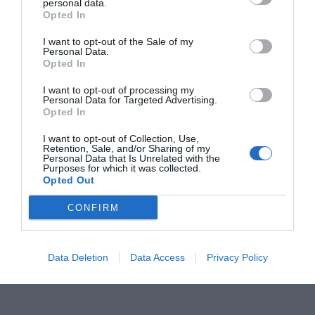
situaciones frecuentes en la población adulta, desde
personal data.
Opted In
la
mejora de la composición corporal y el control del
peso
, hasta el tratamiento nutricional de
patologías
I want to opt-out of the Sale of my
Personal Data.
digestivas
, la
salud hormonal femenina
o la
nutrición
Opted In
deportiva
. El objetivo es ayudar a los pacientes a
I want to opt-out of processing my
comprender mejor su relación con la alimentación y
Personal Data for Targeted Advertising.
Opted In
facilitar cambios sostenibles a largo plazo.
I want to opt-out of Collection, Use,
Retention, Sale, and/or Sharing of my
Personal Data that Is Unrelated with the
Purposes for which it was collected.
Opted Out
CONFIRM
Data Deletion
Data Access
Privacy Policy