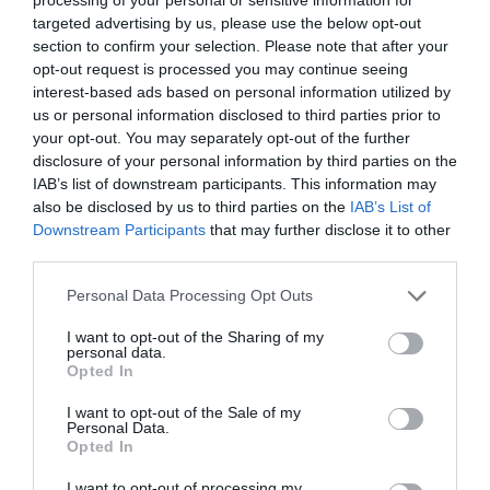
serenidad, reduciendo la necesidad de medicación
targeted advertising by us, please use the below opt-out
section to confirm your selection. Please note that after your
cuando sea posible".
opt-out request is processed you may continue seeing
interest-based ads based on personal information utilized by
Gafas inmersivas y sensores para medir las
us or personal information disclosed to third parties prior to
emociones
your opt-out. You may separately opt-out of the further
disclosure of your personal information by third parties on the
A diferencia de otras soluciones basadas en realidad
IAB’s list of downstream participants. This information may
virtual, que aíslan al usuario en un entorno totalmente
also be disclosed by us to third parties on the
IAB’s List of
digital, MIXCARE combina
realidad mixta
—que
Downstream Participants
that may further disclose it to other
third parties.
fusiona el espacio físico con elementos digitales
interactivos— con sensores no invasivos que ofrecen
Personal Data Processing Opt Outs
biofeedback, es decir, la medición en tiempo real de
I want to opt-out of the Sharing of my
funciones como el ritmo cardíaco o la respiración.
personal data.
Opted In
I want to opt-out of the Sale of my
Personal Data.
Opted In
I want to opt-out of processing my