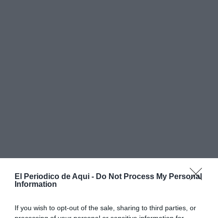
La directora del Área de Promoción de Proyectos
El Periodico de Aqui -
Do Not Process My Personal
Information
Estratégicos de ITI,
María Antolín
, señala que
MIXCARE busca que el paciente "deje de sentirse un
If you wish to opt-out of the sale, sharing to third parties, or
'sujeto pasivo'" y pueda afrontar la cirugía "con más
processing of your personal or sensitive information for