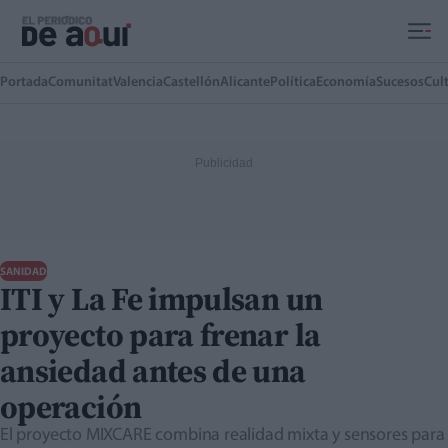
Ir al contenido principal
Portada
Comunitat
Valencia
Castellón
Alicante
Política
Economía
Sucesos
Cul
SANIDAD
ITI y La Fe impulsan un
proyecto para frenar la
ansiedad antes de una
operación
El proyecto MIXCARE combina realidad mixta y sensores para