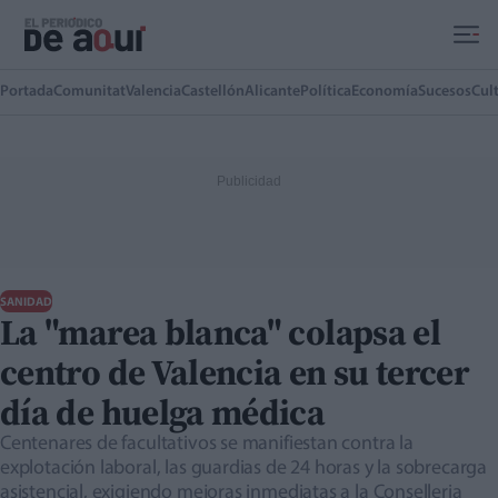
Ir al contenido principal
Portada
Comunitat
Valencia
Castellón
Alicante
Política
Economía
Sucesos
Cul
SANIDAD
La "marea blanca" colapsa el
centro de Valencia en su tercer
día de huelga médica
Centenares de facultativos se manifiestan contra la
explotación laboral, las guardias de 24 horas y la sobrecarga
asistencial, exigiendo mejoras inmediatas a la Conselleria