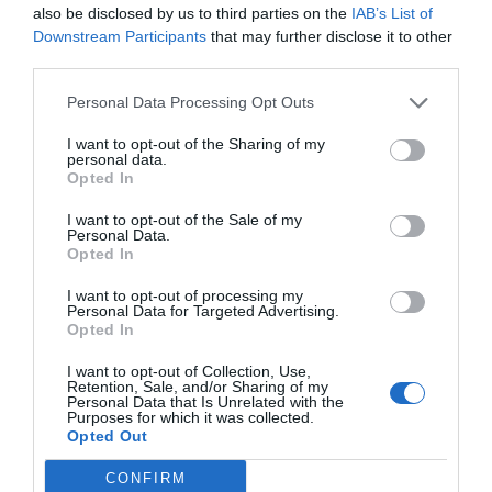
also be disclosed by us to third parties on the
IAB’s List of
Downstream Participants
that may further disclose it to other
third parties.
Personal Data Processing Opt Outs
I want to opt-out of the Sharing of my
personal data.
Opted In
I want to opt-out of the Sale of my
Personal Data.
Opted In
I want to opt-out of processing my
Personal Data for Targeted Advertising.
Opted In
Desde el sindicato insisten en que el colectivo se
I want to opt-out of Collection, Use,
encuentra
"agotado, maltratado y desprotegido"
. Por
Retention, Sale, and/or Sharing of my
Personal Data that Is Unrelated with the
ello, exigen un nuevo marco normativo que dignifique
Purposes for which it was collected.
Opted Out
la profesión y limite de forma estricta la sobrecarga
asistencial.
CONFIRM