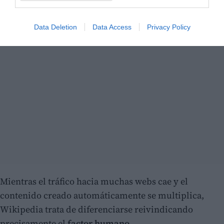
Data Deletion
Data Access
Privacy Policy
Mientras el tráfico hacia muchas webs cae y el
contenido creado automáticamente se multiplica,
Wikipedia trata de diferenciarse reivindicando
precisamente el
factor humano
.