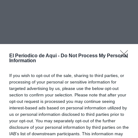
Wikipedia insiste en que sigue siendo “una
El Periodico de Aqui -
Do Not Process My Personal
Information
organización sin ánimo de lucro” y recuerda que
no
pertenece “ni a un gigante tecnológico ni a un
If you wish to opt-out of the sale, sharing to third parties, or
multimillonario”
. Una afirmación que llega en
pleno
processing of your personal or sensitive information for
auge de la inteligencia artificial
generativa y en un
targeted advertising by us, please use the below opt-out
section to confirm your selection. Please note that after your
momento en el que buena parte del contenido que
opt-out request is processed you may continue seeing
circula por internet empieza a estar automatizado.
interest-based ads based on personal information utilized by
us or personal information disclosed to third parties prior to
Wikipedia frente a la era de la inteligencia
your opt-out. You may separately opt-out of the further
disclosure of your personal information by third parties on the
artificial
IAB’s list of downstream participants. This information may