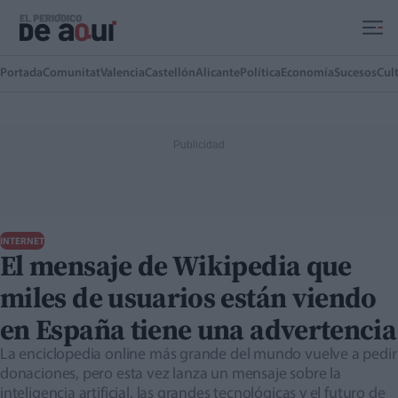
Ir al contenido principal
Portada
Comunitat
Valencia
Castellón
Alicante
Política
Economía
Sucesos
Cul
INTERNET
El mensaje de Wikipedia que
miles de usuarios están viendo
en España tiene una advertencia
La enciclopedia online más grande del mundo vuelve a pedir
donaciones, pero esta vez lanza un mensaje sobre la
inteligencia artificial, las grandes tecnológicas y el futuro de