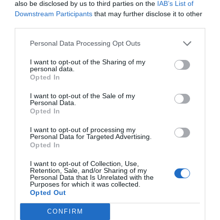
La enciclopedia libre, utilizada diariamente por
also be disclosed by us to third parties on the
IAB’s List of
millones de personas en todo el mundo, se ha
Downstream Participants
that may further disclose it to other
third parties.
convertido además en
una de las grandes bases de
conocimiento
que utilizan sistemas de inteligencia
Personal Data Processing Opt Outs
artificial como
ChatGPT, Gemini o Perplexity
para
I want to opt-out of the Sharing of my
generar respuestas y resúmenes.
personal data.
Opted In
I want to opt-out of the Sale of my
Personal Data.
Opted In
I want to opt-out of processing my
Personal Data for Targeted Advertising.
Opted In
I want to opt-out of Collection, Use,
Retention, Sale, and/or Sharing of my
Personal Data that Is Unrelated with the
Purposes for which it was collected.
Opted Out
CONFIRM