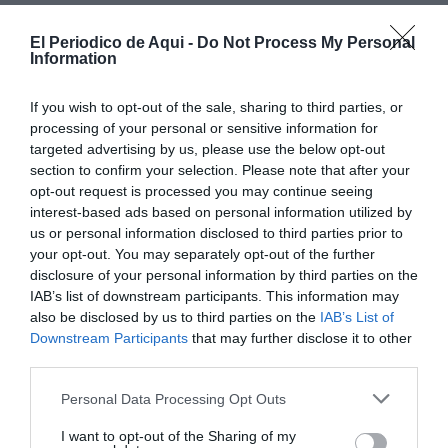
El Periodico de Aqui -
Do Not Process My Personal
Information
If you wish to opt-out of the sale, sharing to third parties, or
processing of your personal or sensitive information for
targeted advertising by us, please use the below opt-out
section to confirm your selection. Please note that after your
A pesar de los resultados negativos y de encontrarse
opt-out request is processed you may continue seeing
actualmente
asintomática
, la mujer continuará
interest-based ads based on personal information utilized by
us or personal information disclosed to third parties prior to
ingresada en el centro hospitalario por disposición
your opt-out. You may separately opt-out of the further
del
Ministerio de Sanidad
. Siguiendo el nuevo
disclosure of your personal information by third parties on the
protocolo aprobado este martes, se le realizará una
IAB’s list of downstream participants. This information may
also be disclosed by us to third parties on the
IAB’s List of
cuarta prueba PCR una vez transcurridos siete días
Downstream Participants
that may further disclose it to other
desde su ingreso, que tuvo lugar el pasado viernes.
third parties.
Antecedentes y protocolo de aislamiento
El ingreso se
Personal Data Processing Opt Outs
produjo tras recibir una alerta del
Sistema Europeo de
I want to opt-out of the Sharing of my