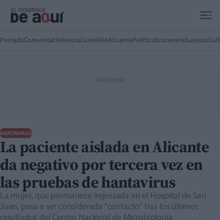
Ir al contenido principal
Portada
Comunitat
Valencia
Castellón
Alicante
Política
Economía
Sucesos
Cul
HANTAVIRUS
La paciente aislada en Alicante
da negativo por tercera vez en
las pruebas de hantavirus
La mujer, que permanece ingresada en el Hospital de San
Juan, pasa a ser considerada "contacto" tras los últimos
resultados del Centro Nacional de Microbiología