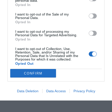
personal data.
Alertas
, ya que la paciente coincidió en un vuelo con
Opted In
una pasajera contagiada del crucero
MV Hondius
que
I want to opt-out of the Sale of my
falleció posteriormente. La mujer fue trasladada
Personal Data.
Opted In
desde su domicilio en una
ambulancia con cápsula
aislante
tras presentar síntomas leves, principalmente
I want to opt-out of processing my
Personal Data for Targeted Advertising.
tos.
Opted In
I want to opt-out of Collection, Use,
Retention, Sale, and/or Sharing of my
Personal Data that Is Unrelated with the
Purposes for which it was collected.
Opted Out
CONFIRM
Data Deletion
Data Access
Privacy Policy