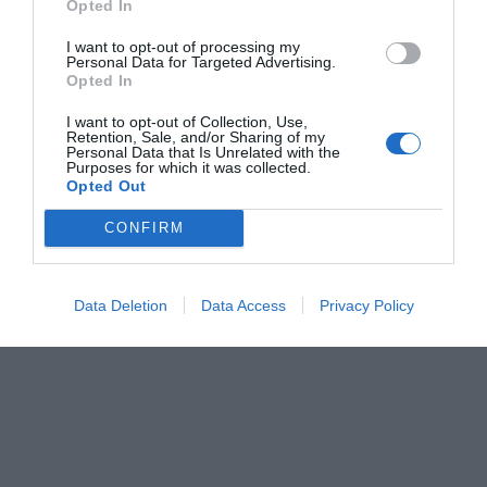
Opted In
española ha coordinado la mesa
“
Experiencias
tecnológicas de éxito en la autonomía estratégica y
I want to opt-out of processing my
Personal Data for Targeted Advertising.
sostenibilidad económica de la industria española”
donde
Opted In
algunos centros y agrupaciones presentaron ejemplos
I want to opt-out of Collection, Use,
del papel que juegan en el fortalecimiento de la
Retention, Sale, and/or Sharing of my
Personal Data that Is Unrelated with the
industria aportando tecnología de primera línea
Purposes for which it was collected.
Opted Out
desarrollada en España.
CONFIRM
Data Deletion
Data Access
Privacy Policy