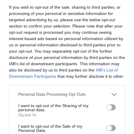
If you wish to opt-out of the sale, sharing to third parties, or
processing of your personal or sensitive information for
targeted advertising by us, please use the below opt-out
section to confirm your selection. Please note that after your
A lo largo de las tres jornadas han participado en las
opt-out request is processed you may continue seeing
interest-based ads based on personal information utilized by
conferencias más de 400 líderes en innovación que
us or personal information disclosed to third parties prior to
han compartido su visión en temas clave como la
your opt-out. You may separately opt-out of the further
inversión, la innovación abierta, el emprendimiento y
disclosure of your personal information by third parties on the
IAB’s list of downstream participants. This information may
la internacionalización, entre otros.
also be disclosed by us to third parties on the
IAB’s List of
Downstream Participants
that may further disclose it to other
FEDIT también ha participado en algunos de estos
third parties.
paneles temáticos. Por ejemplo,
Laura Olcina,
Personal Data Processing Opt Outs
presidenta de la agrupación y directora gerente del
centro especializado en TIC, ITI, ha participado en la
I want to opt-out of the Sharing of my
personal data.
mesa
“Carrera profesional investigadora en
Opted In
transferencia”,
aportando su experiencia en el impulso
I want to opt-out of the Sale of my
del talento investigador en España. Además, la red
Personal Data.