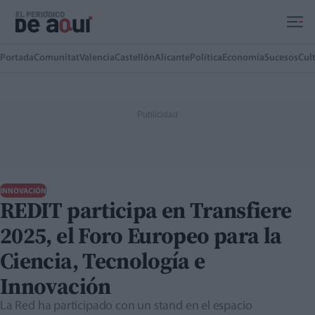
Ir al contenido principal
Portada
Comunitat
Valencia
Castellón
Alicante
Política
Economía
Sucesos
Cul
INNOVACIÓN
REDIT participa en Transfiere
2025, el Foro Europeo para la
Ciencia, Tecnología e
Innovación
La Red ha participado con un stand en el espacio