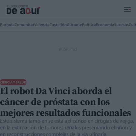
Ir al contenido principal
Portada
Comunitat
Valencia
Castellón
Alicante
Política
Economía
Sucesos
Cul
CIENCIA Y SALUD
El robot Da Vinci aborda el
cáncer de próstata con los
mejores resultados funcionales
Este sistema también se está aplicando en cirugías de vejiga,
en la extirpación de tumores renales preservando el riñón y
en reconstrucciones complejas de la vía urinaria