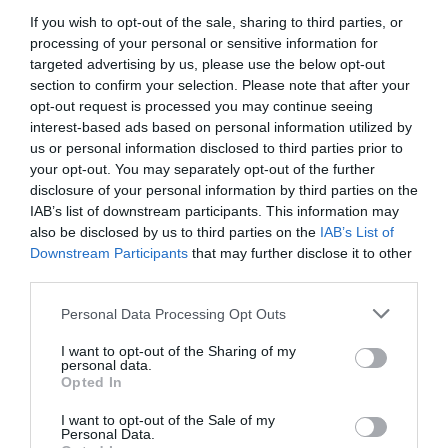
If you wish to opt-out of the sale, sharing to third parties, or
processing of your personal or sensitive information for
La visión en 3D, la precisión de movimientos y su
targeted advertising by us, please use the below opt-out
section to confirm your selection. Please note that after your
versatilidad,
el control de todos los instrumentos
opt-out request is processed you may continue seeing
desde la consola y su ergonomía permiten en
interest-based ads based on personal information utilized by
definitiva los mismos resultados oncológicos pero
us or personal information disclosed to third parties prior to
your opt-out. You may separately opt-out of the further
unos mejores resultados funcionales.
disclosure of your personal information by third parties on the
IAB’s list of downstream participants. This information may
“Todas las ventajas que aporta el robot y una
also be disclosed by us to third parties on the
IAB’s List of
experiencia en
más de 1.000 prostatectomías
Downstream Participants
that may further disclose it to other
third parties.
radicales
permite tener muy claro que la
prostatectomía robótica es actualmente mi técnica de
Personal Data Processing Opt Outs
elección en aras de conseguir los mejores resultados
I want to opt-out of the Sharing of my
en preservación de la función sexual y la continencia
personal data.
Opted In
sin comprometer la eficacia oncológica”, explica el
doctor José Rubio.
I want to opt-out of the Sale of my
Personal Data.