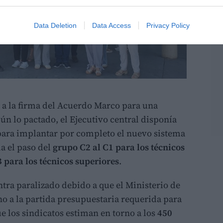
Data Deletion
Data Access
Privacy Policy
a a la firma del Acuerdo Marco para una
ún lo pactado, el Ejecutivo central disponía
ara implantar por completo el nuevo sistema
la el paso del
grupo C2 al C1 para los técnicos
 para los técnicos superiores
.
tra paralizado debido a que el Ministerio de
o a la partida presupuestaria requerida para
e los sindicatos estiman en torno a los
450