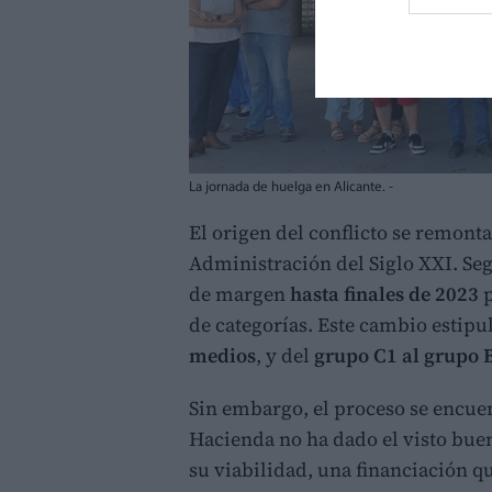
La jornada de huelga en Alicante. -
El origen del conflicto se remont
Administración del Siglo XXI. Seg
de margen
hasta finales de 2023
p
de categorías. Este cambio estipu
medios
, y del
grupo C1 al grupo B
Sin embargo, el proceso se encuen
Hacienda no ha dado el visto buen
su viabilidad, una financiación qu