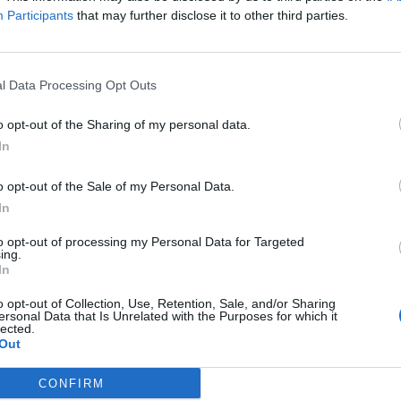
Participants
that may further disclose it to other third parties.
r de
25.000 profesionales
en la autonomía los
sistencial, diagnóstico, tecnológico y
ntros de salud. Entre los perfiles afectados se
LO
l Data Processing Opt Outs
dos auxiliares de enfermería (TCAE)
, así
e laboratorio, radiodiagnóstico, farmacia,
o opt-out of the Sharing of my personal data.
n de riesgos laborales, entre otros.
In
desde 2023
o opt-out of the Sale of my Personal Data.
In
to opt-out of processing my Personal Data for Targeted
ing.
In
o opt-out of Collection, Use, Retention, Sale, and/or Sharing
ersonal Data that Is Unrelated with the Purposes for which it
lected.
Out
CONFIRM