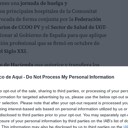
lunes una
jornada de huelga y
los principales hospitales de la Comunitat
vocada de forma conjunta por la
Federación
tarios de CCOO PV
y el
Sector de Salud de UGT-
sionar al Gobierno de España para que aplique
ción profesional que se firmó en octubre de
l Siglo XXI
.
io de Hacienda
que autorice y transfiera los
 ejecutar esta actualización de categorías.
co de Aqui -
Do Not Process My Personal Information
 la medida no solo supondría una
mejora
 reconocimiento administrativo formal de las
to opt-out of the sale, sharing to third parties, or processing of your per
ales que desempeñan a diario en los centros
formation for targeted advertising by us, please use the below opt-out s
r selection. Please note that after your opt-out request is processed y
eing interest-based ads based on personal information utilized by us or
disclosed to third parties prior to your opt-out. You may separately opt-
ra el engranaje de la sanidad pública, ya que
losure of your personal information by third parties on the IAB’s list of
a plantilla total
del Sistema Valenciano de
. This information may also be disclosed by us to third parties on the
IA