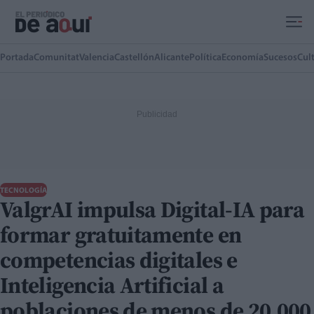
Ir al contenido principal
Portada
Comunitat
Valencia
Castellón
Alicante
Política
Economía
Sucesos
Cul
TECNOLOGÍA
ValgrAI impulsa Digital-IA para
formar gratuitamente en
competencias digitales e
Inteligencia Artificial a
poblaciones de menos de 20.000