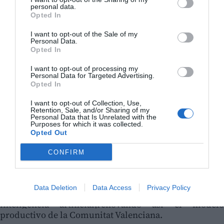
personal data.
Opted In
I want to opt-out of the Sale of my
La
FundaciónValgrAI
, referente autonómico
Personal Data.
eninvestigación, innovación y formación avanzada en
Opted In
inteligenciaartificial, asume la coordinación de este
programa con unaestrategia basada en la
I want to opt-out of processing my
Personal Data for Targeted Advertising.
descentralización, la calidad educativa y
Opted In
lacolaboración con el tejido local.
ValgrAI es
unafundación sin ánimo de lucro formada
I want to opt-out of Collection, Use,
por la Generalitat Valenciana,las cinco universidades
Retention, Sale, and/or Sharing of my
Personal Data that Is Unrelated with the
públicas de la Comunitat Valenciana(Universitat de
Purposes for which it was collected.
València, UniversitatPolitècnica de
Opted Out
València,Universitat d´Alacant, Universidad Jaume I y
Universidad MiguelHernández) y empresas del sector
CONFIRM
que coordina el estudio y lainvestigación en
Inteligencia artificial en la Comunitat Valencianapara
responder a las necesidades tecnológicas de las
Data Deletion
Data Access
Privacy Policy
compañías ypromover la creación de nuevo talento en
inteligencia artificial,renovando así el modelo
productivo de la Comunitat Valenciana.