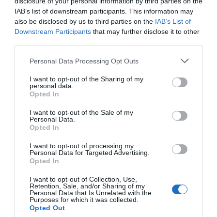
disclosure of your personal information by third parties on the
IAB’s list of downstream participants. This information may
also be disclosed by us to third parties on the
IAB’s List of
Downstream Participants
that may further disclose it to other
third parties.
Personal Data Processing Opt Outs
I want to opt-out of the Sharing of my
personal data.
Opted In
I want to opt-out of the Sale of my
Personal Data.
Opted In
I want to opt-out of processing my
El tribunal apunta que, de recuperarse esos
Personal Data for Targeted Advertising.
mensajes,
"pudieran aportar información respecto a
Opted In
la posible intervención activa del señor Mazón, por sí,
I want to opt-out of Collection, Use,
Retention, Sale, and/or Sharing of my
o a través de colaboradores o cargos jerárquicamente
Personal Data that Is Unrelated with the
Purposes for which it was collected.
dependientes, en el dictado del mensaje Es-Alert o en
Opted Out
el retraso de su envío"
.