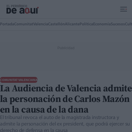
Ir al contenido principal
Portada
Comunitat
Valencia
Castellón
Alicante
Política
Economía
Sucesos
Cul
COMUNITAT VALENCIANA
La Audiencia de Valencia admite
la personación de Carlos Mazón
en la causa de la dana
El tribunal revoca el auto de la magistrada instructora y
admite la personación del ex president, que podrá ejercer su
derecho de defensa en la causa