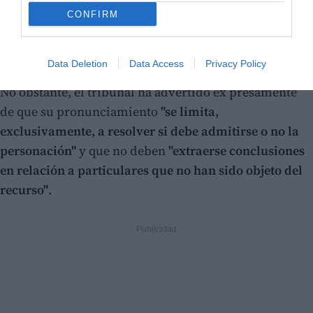
CONFIRM
Los magistrados han subrayado que, de no admitirse
la personación, Mazón
"se vería privado de conocer la
Data Deletion
Data Access
Privacy Policy
actividad judicial de investigación que le concierne"
.
No obstante, el tribunal ha advertido ex presamente
de que su pronunciamiento
"se limita,
exclusivamente, a resolver si debe admitirse o no la
personación"
y que no deben
"extraerse conclusiones
en relación a particulares que no han sido objeto del
recurso"
.