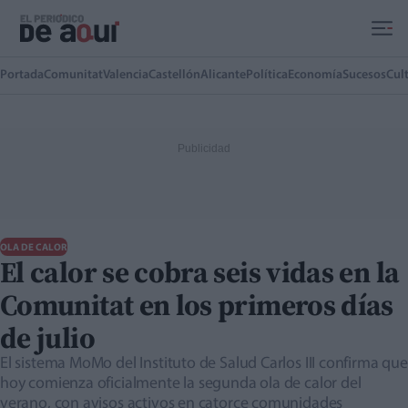
Ir al contenido principal
Portada
Comunitat
Valencia
Castellón
Alicante
Política
Economía
Sucesos
Cul
OLA DE CALOR
El calor se cobra seis vidas en la
Comunitat en los primeros días
de julio
El sistema MoMo del Instituto de Salud Carlos III confirma que
hoy comienza oficialmente la segunda ola de calor del
verano, con avisos activos en catorce comunidades