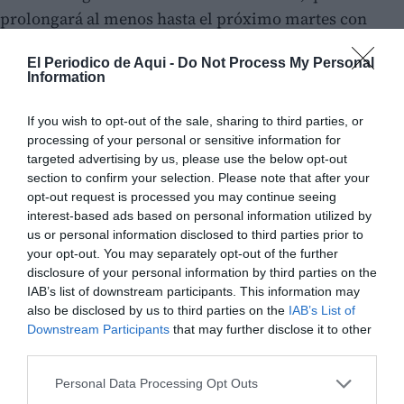
prolongará al menos hasta el próximo martes con
valores que podrían superar los 42 grados en amplias
El Periodico de Aqui -
Do Not Process My Personal
zonas de la península.
Information
If you wish to opt-out of the sale, sharing to third parties, or
processing of your personal or sensitive information for
targeted advertising by us, please use the below opt-out
section to confirm your selection. Please note that after your
opt-out request is processed you may continue seeing
interest-based ads based on personal information utilized by
us or personal information disclosed to third parties prior to
your opt-out. You may separately opt-out of the further
disclosure of your personal information by third parties on the
IAB’s list of downstream participants. This information may
also be disclosed by us to third parties on the
IAB’s List of
Downstream Participants
that may further disclose it to other
third parties.
Personal Data Processing Opt Outs