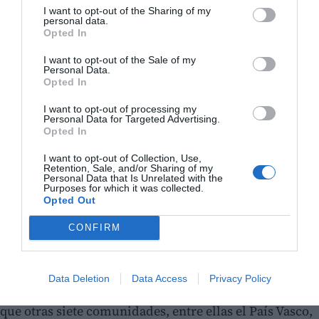
I want to opt-out of the Sharing of my
personal data.
Opted In
I want to opt-out of the Sale of my
Personal Data.
Opted In
I want to opt-out of processing my
Personal Data for Targeted Advertising.
Opted In
I want to opt-out of Collection, Use,
Retention, Sale, and/or Sharing of my
Personal Data that Is Unrelated with the
Purposes for which it was collected.
Opted Out
Ante esta situación, catorce comunidades autónomas
CONFIRM
han activado avisos por altas temperaturas. Los
niveles más graves, en 'naranja' (peligro importante),
afectan a Andalucía, Aragón, Castilla-La Mancha,
Data Deletion
Data Access
Privacy Policy
Cataluña, Extremadura, Galicia y Madrid, mientras
que otras siete comunidades, entre ellas el País Vasco,