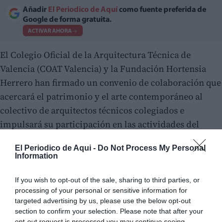
Añadir
El Periodico de Aquí
como fuente preferida de
Google de forma gratuita.
ACTIVAR AHORA
El Colegio Oficial de la Arquitectura Técnica de
Valencia (COAT Valencia) y la Fundación Hortensia
Herrero han firmado un convenio de colaboración que
acercará el patrimonio y el arte contemporáneo al
colectivo de arquitectos técnicos colegiados e
impulsará su participación en las actividades del
Centro de Arte Hortensia Herrero (CAHH).
El Periodico de Aqui -
Do Not Process My Personal
Information
If you wish to opt-out of the sale, sharing to third parties, or
processing of your personal or sensitive information for
targeted advertising by us, please use the below opt-out
section to confirm your selection. Please note that after your
opt-out request is processed you may continue seeing