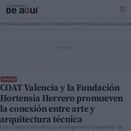
Ir al contenido principal
Portada
Comunitat
Valencia
Castellón
Alicante
Política
Economía
Sucesos
Cul
COMUNITAT
COAT Valencia y la Fundación
Hortensia Herrero promueven
la conexión entre arte y
arquitectura técnica
Esta colaboración refuerza el compromiso compartido de