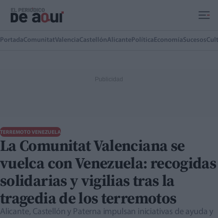
Ir al contenido principal
Portada
Comunitat
Valencia
Castellón
Alicante
Política
Economía
Sucesos
Cul
TERREMOTO VENEZUELA
La Comunitat Valenciana se
vuelca con Venezuela: recogidas
solidarias y vigilias tras la
tragedia de los terremotos
Alicante, Castellón y Paterna impulsan iniciativas de ayuda y