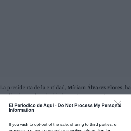
La presidenta de la entidad,
Míriam Álvarez Flores
, ha
explicado que la prioridad en estos momentos es
conseguir
productos de primeros auxilios,
El Periodico de Aqui -
Do Not Process My Personal
Information
analgésicos y antibióticos
para atender a los
numerosos heridos.
If you wish to opt-out of the sale, sharing to third parties, or
processing of your personal or sensitive information for