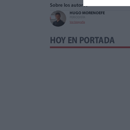
Sobre los autores
HUGO MORENO
EFE
PERIODISTA
Ver biografía
HOY EN PORTADA