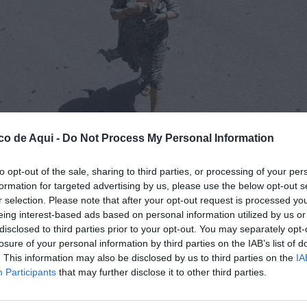
co de Aqui -
Do Not Process My Personal Information
to opt-out of the sale, sharing to third parties, or processing of your per
formation for targeted advertising by us, please use the below opt-out s
-Kai Försterling-Archivo
r selection. Please note that after your opt-out request is processed y
eing interest-based ads based on personal information utilized by us or
disclosed to third parties prior to your opt-out. You may separately opt-
losure of your personal information by third parties on the IAB’s list of
fuente preferida de Google de forma gratuita.
. This information may also be disclosed by us to third parties on the
IA
Participants
that may further disclose it to other third parties.
eciséis muertes
vinculadas a las altas