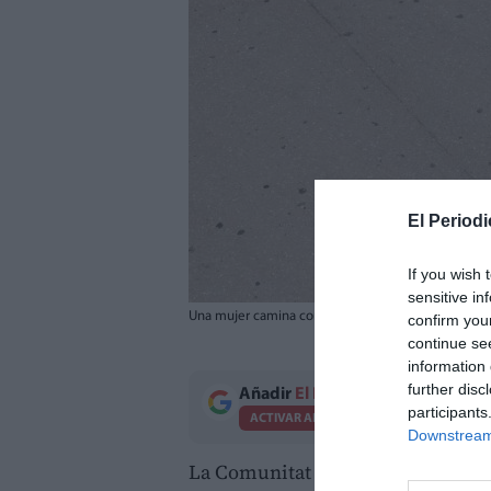
El Periodi
If you wish 
sensitive in
Una mujer camina con su abanico en Valencia. / EFE
confirm you
continue se
information 
further disc
Añadir
El Periodico de Aquí
como 
participants
ACTIVAR AHORA
Downstream 
La Comunitat Valenciana suma
di