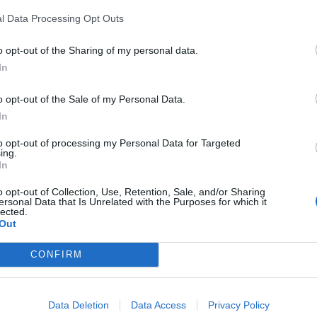
s días de julio, según las estimaciones
l Data Processing Opt Outs
 la Mortalidad Diaria (MoMo)
, dependiente
o opt-out of the Sharing of my personal data.
In
hombres y siete mujeres
, y el organismo
imas superaba los
65 años
.
o opt-out of the Sale of my Personal Data.
In
lo día
to opt-out of processing my Personal Data for Targeted
ing.
e martes, cuando se han contabilizado
cuatro
In
endo con una ola de calor que ha llevado el
o opt-out of Collection, Use, Retention, Sale, and/or Sharing
os
en varios puntos de la comunidad.
ersonal Data that Is Unrelated with the Purposes for which it
lected.
Out
s
CONFIRM
cimientos sitúa a la provincia de
Valencia
a la
a de
Alicante
, con
seis
, y
Castellón
, con
tres
,
l MoMo.
Data Deletion
Data Access
Privacy Policy