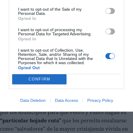
I want to opt-out of the Sale of my
Personal Data.
Opted In
Lasecretaria de política municipal de
CONTIGO
, Mar
I want to opt-out of processing my
Rodríguez, ha destacado
“la desesperación de un
Personal Data for Targeted Advertising.
Gobierno Central que, apoyándose en la consabida
Opted In
infrafinanciaciónautonómica, ahora le suma, la
I want to opt-out of Collection, Use,
Retention, Sale, and/or Sharing of my
apropiación de los ahorros municipales
Personal Data that Is Unrelated with the
Purposes for which it was collected.
impidiendoa los ayuntamientos administrar sus
Opted Out
propios remanentes”.
CONFIRM
Desde
CONTIGO
se critica
“la incapacidad del
Gobierno en gestionar suspropios recursos para
Data Deletion
Data Access
Privacy Policy
salir de la crisis”
y se aprovechen del dineroahorrado
por los municipios para que Pedro y Pablo hagan su
“particular hojade ruta”
que les permita ensalzarse
como “salvadores” de la mayor crisisjamás vivida en