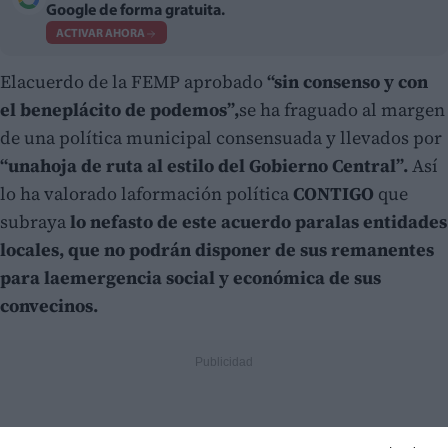
Google de forma gratuita.
ACTIVAR AHORA
Elacuerdo de la FEMP aprobado
“sin consenso y con
el beneplácito de podemos”,
se ha fraguado al margen
de una política municipal consensuada y llevados por
“unahoja de ruta al estilo del Gobierno Central”.
Así
lo ha valorado laformación política
CONTIGO
que
subraya
lo nefasto de este acuerdo paralas entidades
locales, que no podrán disponer de sus remanentes
para laemergencia social y económica de sus
convecinos.