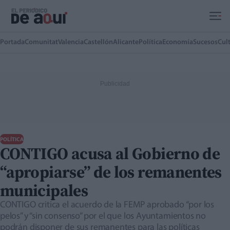
Ir al contenido principal
Portada
Comunitat
Valencia
Castellón
Alicante
Política
Economía
Sucesos
Cul
POLÍTICA
CONTIGO acusa al Gobierno de
“apropiarse” de los remanentes
municipales
CONTIGO critica el acuerdo de la FEMP aprobado “por los
pelos” y “sin consenso” por el que los Ayuntamientos no
podrán disponer de sus remanentes para las políticas