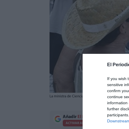
El Periodi
If you wish 
sensitive in
confirm you
continue se
La ministra de Ciencia, Innovación y Universidades, 
information 
further disc
participants
Añadir
El Periodico de Aquí
como 
Downstream 
ACTIVAR AHORA