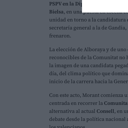
PSPV en la Diputación de Valenci
Bielsa
, en una puesta en escena c
unidad en torno a la candidatura 
secretaría general a la de Gandia
frenaron.
La elección de Alboraya y de uno
reconocibles de la Comunitat no h
la imagen de una candidata pegada
día, del clima político que domina
inicio de la carrera hacia la Gener
Con este acto, Morant comienza un
centrada en recorrer la
Comunitat
alternativa al actual
Consell
, en u
debate desde la política nacional 
los valencianos.