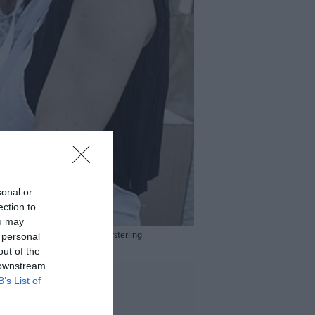
sonal or
ection to
ou may
 personal
iana de Alboraya. / EFE-Kai Försterling
out of the
 downstream
B’s List of