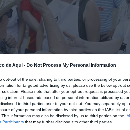
co de Aqui -
Do Not Process My Personal Information
to opt-out of the sale, sharing to third parties, or processing of your per
formation for targeted advertising by us, please use the below opt-out s
r selection. Please note that after your opt-out request is processed y
eing interest-based ads based on personal information utilized by us or
Ana Morant participa en el reparto de horchata este miércoles en la localidad valenc
disclosed to third parties prior to your opt-out. You may separately opt-
losure of your personal information by third parties on the IAB’s list of
. This information may also be disclosed by us to third parties on the
IA
fuente preferida de Google de forma gratuita.
Participants
that may further disclose it to other third parties.