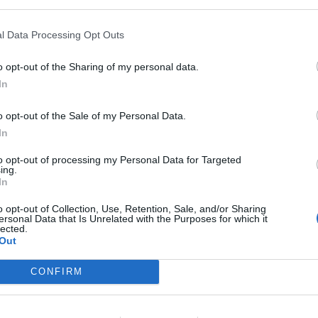
toral socialista en Alboraya. Con un
l Data Processing Opt Outs
la ministra del Gobierno de
Pedro Sánchez
y
,
Diana Morant
, ha dejado por unas horas el
o opt-out of the Sharing of my personal data.
, marcado en las últimas semanas por la
In
corrupción
que salpican al entorno del
o opt-out of the Sale of my Personal Data.
 pistoletazo de salida a su precampaña en
In
to opt-out of processing my Personal Data for Targeted
ing.
raya
, donde la candidata socialista a la
In
n de cercanía y tradición valenciana. Entre
o opt-out of Collection, Use, Retention, Sale, and/or Sharing
partido el inicio de esta nueva etapa política
ersonal Data that Is Unrelated with the Purposes for which it
lected.
unicipio, Miguel Chavarría
, que ha ejercido de
Out
CONFIRM
 arropada además por la
delegada del
iana, Pilar Bernabé
, y por el
portavoz del