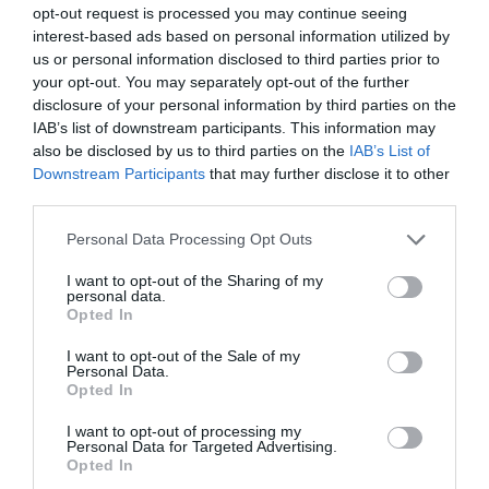
opt-out request is processed you may continue seeing
Con esta redistribución, todavía quedarían cerca de
interest-based ads based on personal information utilized by
729 plazas por asignar
dentro del paquete global de
us or personal information disclosed to third parties prior to
1.249 puestos anunciado por la Generalitat.
your opt-out. You may separately opt-out of the further
disclosure of your personal information by third parties on the
IAB’s list of downstream participants. This information may
also be disclosed by us to third parties on the
IAB’s List of
Downstream Participants
that may further disclose it to other
third parties.
Personal Data Processing Opt Outs
I want to opt-out of the Sharing of my
personal data.
Opted In
I want to opt-out of the Sale of my
Personal Data.
Opted In
I want to opt-out of processing my
Personal Data for Targeted Advertising.
Opted In