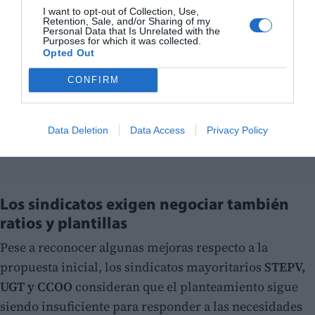
I want to opt-out of Collection, Use,
Retention, Sale, and/or Sharing of my
Personal Data that Is Unrelated with the
Purposes for which it was collected.
Opted Out
CONFIRM
Data Deletion
Data Access
Privacy Policy
Los sindicatos exigen negociar también
ratios y plantillas
Pese a reconocer algunas mejoras respecto a la
propuesta inicial, los sindicatos mayoritarios
STEPV,
UGT y CCOO
consideran que el planteamiento sigue
siendo insuficiente para responder a las necesidades