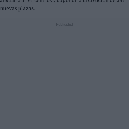
afectaría a 461 centros y supondría la creación de
231
nuevas plazas
.