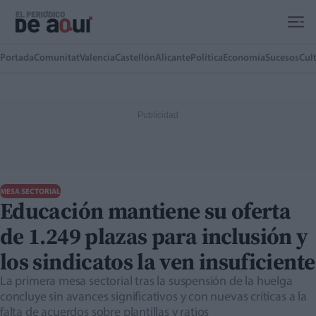
Ir al contenido principal
Portada
Comunitat
Valencia
Castellón
Alicante
Política
Economía
Sucesos
Cul
MESA SECTORIAL
Educación mantiene su oferta
de 1.249 plazas para inclusión y
los sindicatos la ven insuficiente
La primera mesa sectorial tras la suspensión de la huelga
concluye sin avances significativos y con nuevas críticas a la
falta de acuerdos sobre plantillas y ratios