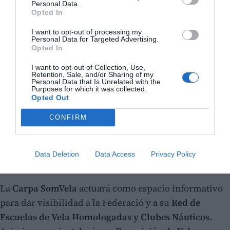
Personal Data.
Opted In
I want to opt-out of processing my
Personal Data for Targeted Advertising.
Opted In
I want to opt-out of Collection, Use,
Retention, Sale, and/or Sharing of my
Personal Data that Is Unrelated with the
Purposes for which it was collected.
Opted Out
CONFIRM
Data Deletion
Data Access
Privacy Policy
La
Carpa SomVela
actuará como espacio informativo
para dar visibilidad a la Federació y a su
Red de
Escuelas de Vela Homologadas y Clubes Náuticos
.