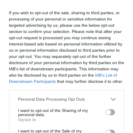
diversas actividades abiertas al público, tanto en
tierra como en el mar. Entre ellas destacan las
salidas
If you wish to opt-out of the sale, sharing to third parties, or
al mar
en embarcaciones
Sonar
y
J80
, pertenecientes
processing of your personal or sensitive information for
targeted advertising by us, please use the below opt-out
a la modalidad de
Vela Adaptada
, que permitirán que
section to confirm your selection. Please note that after your
cualquier persona pueda disfrutar de la navegación
opt-out request is processed you may continue seeing
independientemente de su experiencia previa.
interest-based ads based on personal information utilized by
us or personal information disclosed to third parties prior to
your opt-out. You may separately opt-out of the further
disclosure of your personal information by third parties on the
IAB’s list of downstream participants. This information may
also be disclosed by us to third parties on the
IAB’s List of
Downstream Participants
that may further disclose it to other
third parties.
Personal Data Processing Opt Outs
I want to opt-out of the Sharing of my
personal data.
Opted In
I want to opt-out of the Sale of my