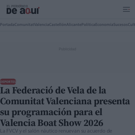
Ir al contenido principal
Portada
Comunitat
Valencia
Castellón
Alicante
Política
Economía
Sucesos
Cul
DEPORTES
La Federació de Vela de la
Comunitat Valenciana presenta
su programación para el
Valencia Boat Show 2026
La FVCV y el salón náutico renuevan su acuerdo de